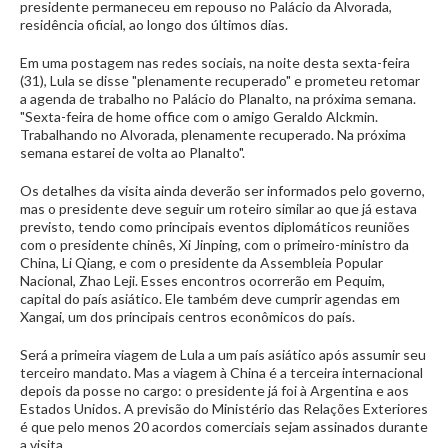
presidente permaneceu em repouso no Palácio da Alvorada,
residência oficial, ao longo dos últimos dias.
Em uma postagem nas redes sociais, na noite desta sexta-feira
(31), Lula se disse "plenamente recuperado" e prometeu retomar
a agenda de trabalho no Palácio do Planalto, na próxima semana.
"Sexta-feira de home office com o amigo Geraldo Alckmin.
Trabalhando no Alvorada, plenamente recuperado. Na próxima
semana estarei de volta ao Planalto".
Os detalhes da visita ainda deverão ser informados pelo governo,
mas o presidente deve seguir um roteiro similar ao que já estava
previsto, tendo como principais eventos diplomáticos reuniões
com o presidente chinês, Xi Jinping, com o primeiro-ministro da
China, Li Qiang, e com o presidente da Assembleia Popular
Nacional, Zhao Leji. Esses encontros ocorrerão em Pequim,
capital do país asiático. Ele também deve cumprir agendas em
Xangai, um dos principais centros econômicos do país.
Será a primeira viagem de Lula a um país asiático após assumir seu
terceiro mandato. Mas a viagem à China é a terceira internacional
depois da posse no cargo: o presidente já foi à Argentina e aos
Estados Unidos. A previsão do Ministério das Relações Exteriores
é que pelo menos 20 acordos comerciais sejam assinados durante
a visita.