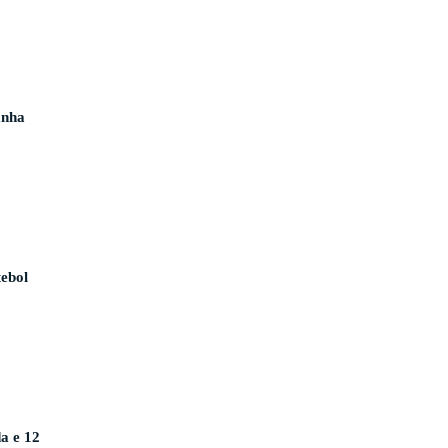
anha
tebol
da e 12