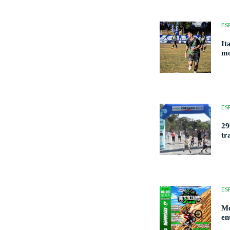
ES
It
mo
ES
29
tr
ES
Mo
en