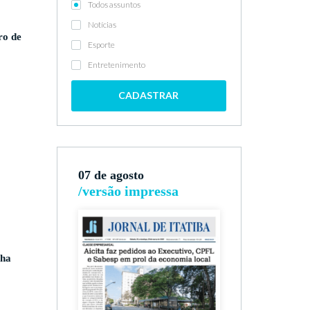
Todos assuntos
Notícias
ro de
Esporte
Entretenimento
CADASTRAR
07 de agosto
/versão impressa
nha