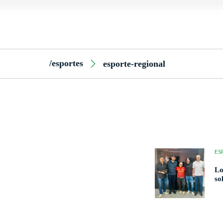
/esportes
esporte-regional
ES
Lo
so