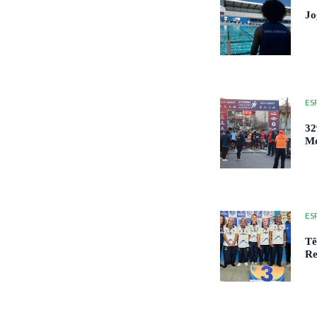
Jo
ES
32
M
ES
Tê
Re