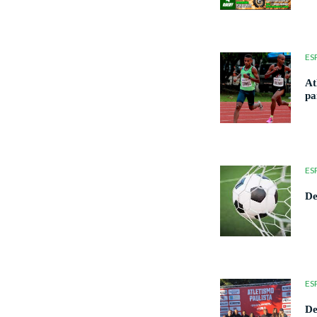
ES
At
pa
ES
De
ES
De