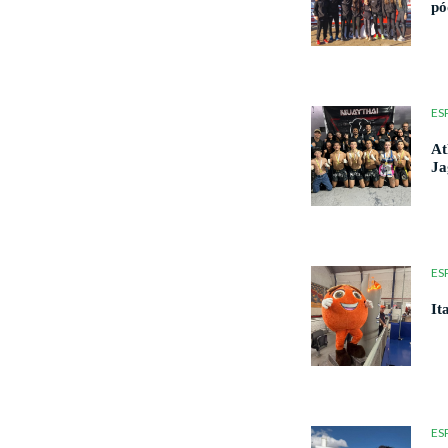
pó
ES
At
Ja
ES
It
ES