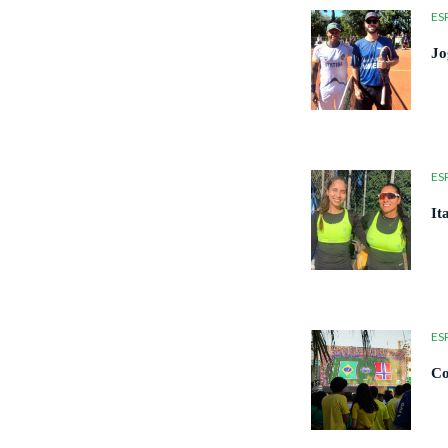
ES
Jo
ES
It
ES
Co