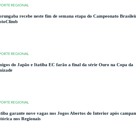
PORTE REGIONAL
rungaba recebe neste fim de semana etapa do Campeonato Brasilei
toClimb
PORTE REGIONAL
igos do Japão e Itatiba EC farão a final da série Ouro na Copa da
izade
PORTE REGIONAL
atiba garante nove vagas nos Jogos Abertos do Interior após campa
stórica nos Regionais