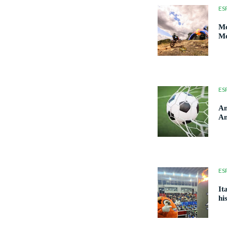
ES
Mo
Mo
ES
Am
Am
ES
It
hi