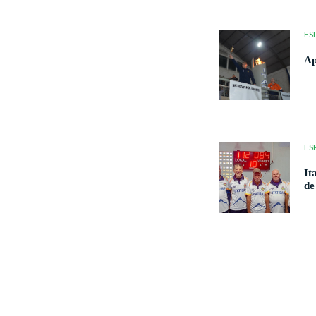
ES
Ap
ES
It
de