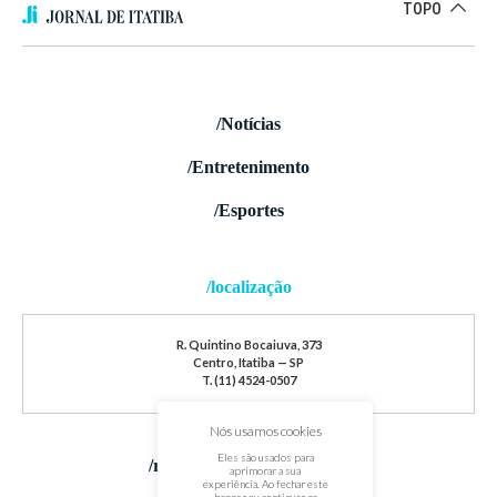
TOPO
/Notícias
/Entretenimento
/Esportes
/localização
R. Quintino Bocaiuva, 373
Centro, Itatiba — SP
T. (11) 4524-0507
Nós usamos cookies
Eles são usados para
/redes sociais
aprimorar a sua
experiência. Ao fechar este