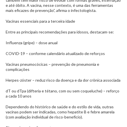
também tem maior risco de evoluir com formas graves, internação
e até óbito. A vacina, nesse contexto, é uma das ferramentas
mais eficazes de prevenção”, afirma o infectologista.
Vacinas essenciais para a terceira idade
Entre as principais recomendações para idosos, destacam-se:
Influenza (gripe) – dose anual
COVID-19 – conforme calendário atualizado de reforços
Vacinas pneumocócicas – prevenção de pneumonia e
complicações
Herpes-zóster – reduz risco da doença e da dor crônica associada
dT ou dTpa (difteria e tétano, com ou sem coqueluche) – reforço
a cada 10 anos
Dependendo do histórico de saúde e do estilo de vida, outras
vacinas podem ser indicadas, como hepatite B e febre amarela
(com avaliação individual de risco-benefício).