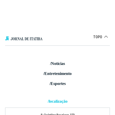
TOPO
/Notícias
/Entretenimento
/Esportes
/localização
R. Quintino Bocaiuva, 373