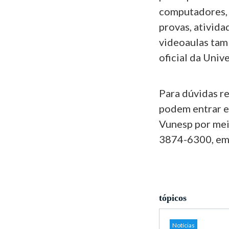
computadores, i
provas, ativid
videoaulas tam
oficial da Uni
Para dúvidas re
podem entrar e
Vunesp por meio
3874-6300, em 
tópicos
Notícias