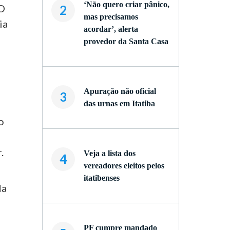
‘Não quero criar pânico,
 O
2
mas precisamos
ia
acordar’, alerta
provedor da Santa Casa
Apuração não oficial
3
das urnas em Itatiba
o
.
Veja a lista dos
4
vereadores eleitos pelos
itatibenses
da
PF cumpre mandado