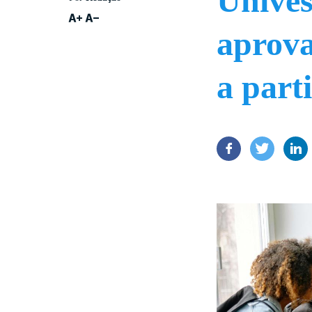
Unives
aprova
a part