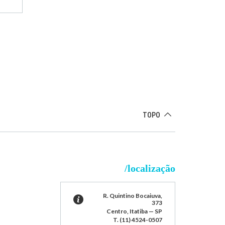
TOPO
/localização
R. Quintino Bocaiuva,
373
Centro, Itatiba — SP
T. (11) 4524-0507