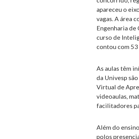
concorrido, reg
apareceu o eix
vagas. A área 
Engenharia de 
curso de Inteli
contou com 53 i
As aulas têm in
da Univesp são
Virtual de Apr
videoaulas, mat
facilitadores p
Além do ensino
polos presencia