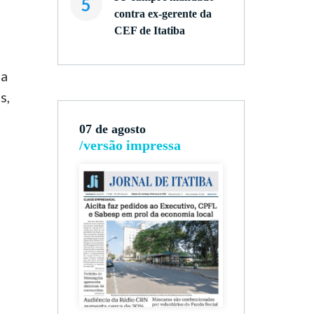
5
contra ex-gerente da
CEF de Itatiba
ma
s,
07 de agosto
/versão impressa