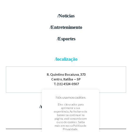
/Notícias
/Entretenimento
/Esportes
/localização
R. Quintino Bocaiuva, 373
Centro, Itatiba — SP
T. (11) 4524-0507
Nós usamos cookies
Eles são usados para
/redes sociais
aprimorar a sua
experiência. Ao fechar este
banner ou continuar na
página, você concorda com
o uso de cookies. Saiba
mais em nossa
Política de
Privacidade
.