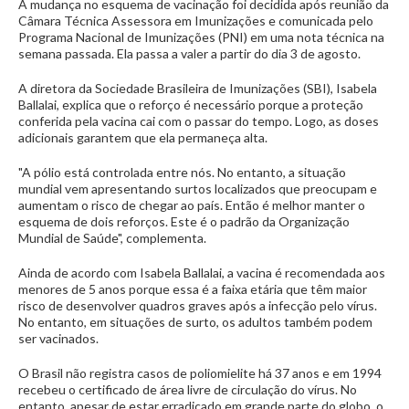
A mudança no esquema de vacinação foi decidida após reunião da
Câmara Técnica Assessora em Imunizações e comunicada pelo
Programa Nacional de Imunizações (PNI) em uma nota técnica na
semana passada. Ela passa a valer a partir do dia 3 de agosto.
A diretora da Sociedade Brasileira de Imunizações (SBI), Isabela
Ballalai, explica que o reforço é necessário porque a proteção
conferida pela vacina cai com o passar do tempo. Logo, as doses
adicionais garantem que ela permaneça alta.
"A pólio está controlada entre nós. No entanto, a situação
mundial vem apresentando surtos localizados que preocupam e
aumentam o risco de chegar ao país. Então é melhor manter o
esquema de dois reforços. Este é o padrão da Organização
Mundial de Saúde", complementa.
Ainda de acordo com Isabela Ballalai, a vacina é recomendada aos
menores de 5 anos porque essa é a faixa etária que têm maior
risco de desenvolver quadros graves após a infecção pelo vírus.
No entanto, em situações de surto, os adultos também podem
ser vacinados.
O Brasil não registra casos de poliomielite há 37 anos e em 1994
recebeu o certificado de área livre de circulação do vírus. No
entanto, apesar de estar erradicado em grande parte do globo, o