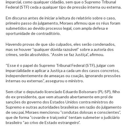
imparcial, como qualquer cidadão, sem que o Supremo Tribunal
Federal (STF) ceda a qualquer tipo de pressão interna ou externa.
Em discurso antes de iniciar a leitura do relatório sobre o caso,
primeiro passo do julgamento, Moraes afirmou que os réus foram
submetidos ao devido processo legal, com ampla defesa e
oportunidade de contraditório.
Havendo provas de que são culpados, eles serão condenados,
mas se houver “qualquer dúvida razoável” sobre a autoria dos
crimes, serão absolvidos. “Assim se faz Justiça”, afirmou.
“Esse é o papel do Supremo Tribunal Federal (STF), julgar com
imparcialidade e aplicar a Justiça a cada um dos casos concretos,
independentemente de ameaças ou coação, ignorando pressões
internas ou externas”, assegurou o ministro.
Sem citar o deputado licenciado Eduardo Bolsonaro (PL-SP), filho
do ex-presidente, que vem atuando abertamente em prol de
sanções do governo dos Estados Unidos contra ministros do
Supremo e outras autoridades brasileiras em razão do julgamento
de seu pai, Moraes mencionou “condutas dolosas e conscientes”,
que de forma “covarde e traiçoeira” tentam submeter o judiciário
brasileiro “ao crivo de Estado estrangeiro”.