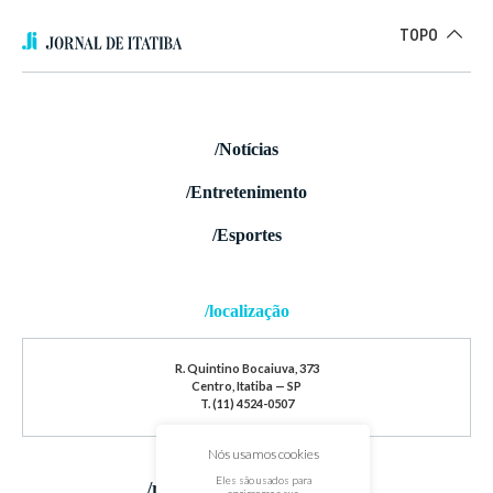
TOPO
/Notícias
/Entretenimento
/Esportes
/localização
R. Quintino Bocaiuva, 373
Centro, Itatiba — SP
T. (11) 4524-0507
Nós usamos cookies
Eles são usados para
/redes sociais