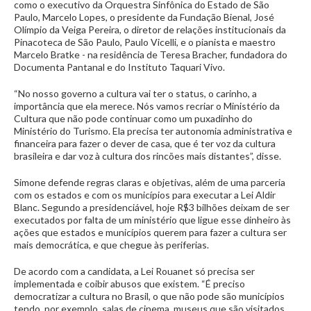
como o executivo da Orquestra Sinfônica do Estado de São
Paulo, Marcelo Lopes, o presidente da Fundação Bienal, José
Olímpio da Veiga Pereira, o diretor de relações institucionais da
Pinacoteca de São Paulo, Paulo Vicelli, e o pianista e maestro
Marcelo Bratke - na residência de Teresa Bracher, fundadora do
Documenta Pantanal e do Instituto Taquari Vivo.
“No nosso governo a cultura vai ter o status, o carinho, a
importância que ela merece. Nós vamos recriar o Ministério da
Cultura que não pode continuar como um puxadinho do
Ministério do Turismo. Ela precisa ter autonomia administrativa e
financeira para fazer o dever de casa, que é ter voz da cultura
brasileira e dar voz à cultura dos rincões mais distantes”, disse.
Simone defende regras claras e objetivas, além de uma parceria
com os estados e com os municípios para executar a Lei Aldir
Blanc. Segundo a presidenciável, hoje R$3 bilhões deixam de ser
executados por falta de um ministério que ligue esse dinheiro às
ações que estados e municípios querem para fazer a cultura ser
mais democrática, e que chegue às periferias.
De acordo com a candidata, a Lei Rouanet só precisa ser
implementada e coibir abusos que existem. “É preciso
democratizar a cultura no Brasil, o que não pode são municípios
tendo, por exemplo, salas de cinema, museus que são visitados