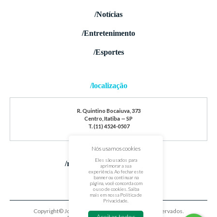
/Notícias
/Entretenimento
/Esportes
/localização
R. Quintino Bocaiuva, 373
Centro, Itatiba — SP
T. (11) 4524-0507
Nós usamos cookies
Eles são usados para
/redes sociais
aprimorar a sua
experiência. Ao fechar este
banner ou continuar na
página, você concorda com
o uso de cookies. Saiba
mais em nossa
Política de
Privacidade
.
Copyright© Jornal de Itatiba. Todos os direitos reservados.
Aceitar todos