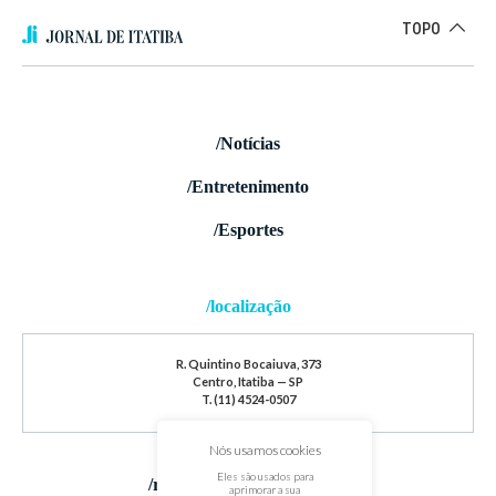
TOPO
/Notícias
/Entretenimento
/Esportes
/localização
R. Quintino Bocaiuva, 373
Centro, Itatiba — SP
T. (11) 4524-0507
Nós usamos cookies
Eles são usados para
/redes sociais
aprimorar a sua