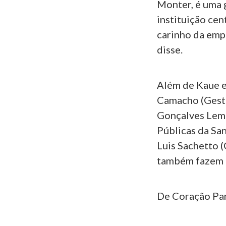
Monter, é uma 
instituição cen
carinho da empr
disse.
Além de Kaue e
Camacho (Gesto
Gonçalves Leme
Públicas da Sa
Luis Sachetto 
também fazem p
De Coração Pa