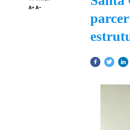
Santa 
parcer
estrut