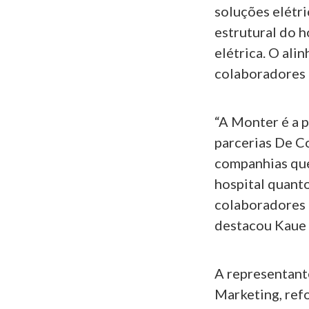
soluções elétri
estrutural do h
elétrica. O ali
colaboradores d
“A Monter é a 
parcerias De Co
companhias que
hospital quant
colaboradores e
destacou Kaue 
A representant
Marketing, refo