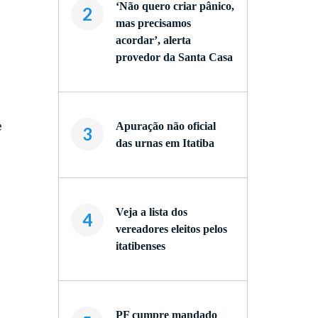
‘Não quero criar pânico,
2
mas precisamos
acordar’, alerta
provedor da Santa Casa
e
Apuração não oficial
3
das urnas em Itatiba
Veja a lista dos
4
vereadores eleitos pelos
itatibenses
PF cumpre mandado