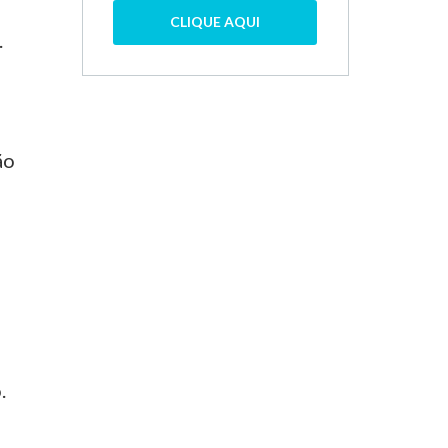
CLIQUE AQUI
.
ão
.