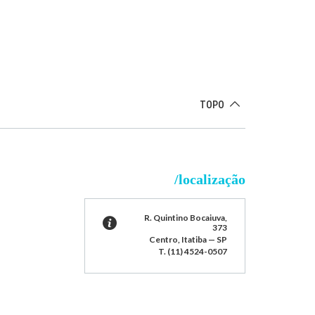
TOPO
/localização
R. Quintino Bocaiuva,
373
Centro, Itatiba — SP
T. (11) 4524-0507