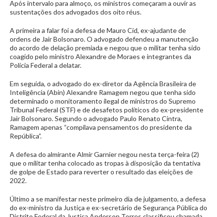
Após intervalo para almoço, os ministros começaram a ouvir as
sustentações dos advogados dos oito réus.
A primeira a falar foi a defesa de Mauro Cid, ex-ajudante de
ordens de Jair Bolsonaro. O advogado defendeu a manutenção
do acordo de delação premiada e negou que o militar tenha sido
coagido pelo ministro Alexandre de Moraes e integrantes da
Polícia Federal a delatar.
Em seguida, o advogado do ex-diretor da Agência Brasileira de
Inteligência (Abin) Alexandre Ramagem negou que tenha sido
determinado o monitoramento ilegal de ministros do Supremo
Tribunal Federal (STF) e de desafetos políticos do ex-presidente
Jair Bolsonaro. Segundo o advogado Paulo Renato Cintra,
Ramagem apenas “compilava pensamentos do presidente da
República”.
A defesa do almirante Almir Garnier negou nesta terça-feira (2)
que o militar tenha colocado as tropas à disposição da tentativa
de golpe de Estado para reverter o resultado das eleições de
2022.
Último a se manifestar neste primeiro dia de julgamento, a defesa
do ex-ministro da Justiça e ex-secretário de Segurança Pública do
Distrito Federal da Justiça Anderson Torres classificou chamada