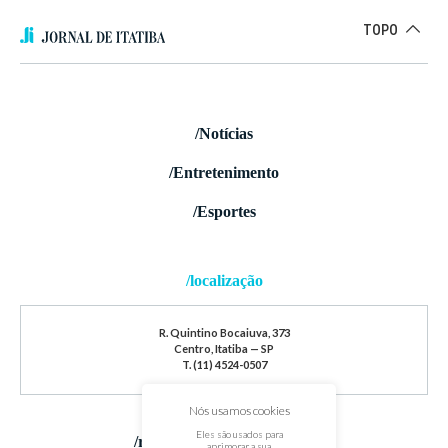
TOPO
/Notícias
/Entretenimento
/Esportes
/localização
R. Quintino Bocaiuva, 373
Centro, Itatiba — SP
T. (11) 4524-0507
Nós usamos cookies
Eles são usados para
/redes sociais
aprimorar a sua