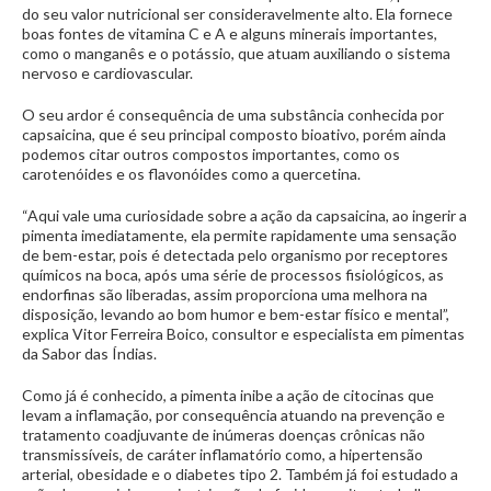
do seu valor nutricional ser consideravelmente alto. Ela fornece
boas fontes de vitamina C e A e alguns minerais importantes,
como o manganês e o potássio, que atuam auxiliando o sistema
nervoso e cardiovascular.
O seu ardor é consequência de uma substância conhecida por
capsaicina, que é seu principal composto bioativo, porém ainda
podemos citar outros compostos importantes, como os
carotenóides e os flavonóides como a quercetina.
“Aqui vale uma curiosidade sobre a ação da capsaicina, ao ingerir a
pimenta imediatamente, ela permite rapidamente uma sensação
de bem-estar, pois é detectada pelo organismo por receptores
químicos na boca, após uma série de processos fisiológicos, as
endorfinas são liberadas, assim proporciona uma melhora na
disposição, levando ao bom humor e bem-estar físico e mental”,
explica Vitor Ferreira Boico, consultor e especialista em pimentas
da Sabor das Índias.
Como já é conhecido, a pimenta inibe a ação de citocinas que
levam a inflamação, por consequência atuando na prevenção e
tratamento coadjuvante de inúmeras doenças crônicas não
transmissíveis, de caráter inflamatório como, a hipertensão
arterial, obesidade e o diabetes tipo 2. Também já foi estudado a