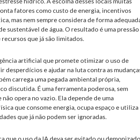
estresse hídrico. A escolha desses locais muitas
conta fatores como custo de energia, incentivos
ística, mas nem sempre considera de forma adequad
de sustentável de água. O resultado é uma pressão
 recursos que já são limitados.
ência artificial que promete otimizar o uso de
ir desperdícios e ajudar na luta contra as mudança
mbém carrega uma pegada ambiental própria,
co discutida. É uma ferramenta poderosa, sem
e não opera no vazio. Ela depende de uma
física que consome energia, ocupa espaço e utiliza
dades que já não podem ser ignoradas.
ica que o uso da IA deva ser evitado ou demonizado