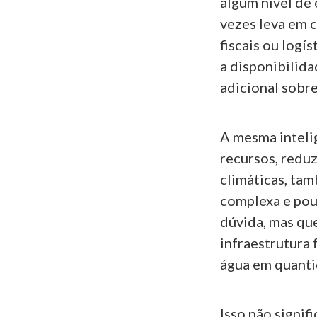
algum nível de 
vezes leva em 
fiscais ou log
a disponibilida
adicional sobre
A mesma intelig
recursos, reduz
climáticas, ta
complexa e pou
dúvida, mas qu
infraestrutura 
água em quanti
Isso não signif