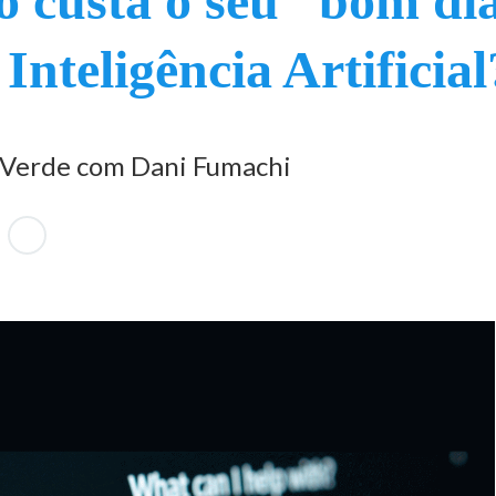
 custa o seu “bom di
Inteligência Artificial
 Verde com Dani Fumachi