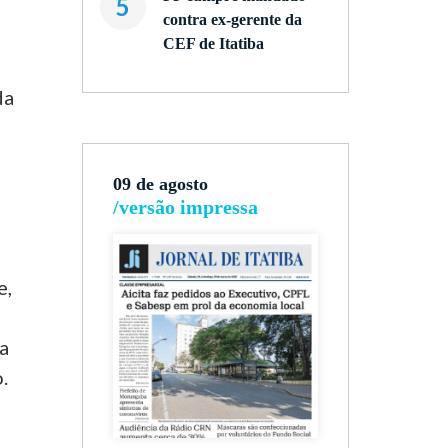
5
contra ex-gerente da
CEF de Itatiba
da
09 de agosto
/versão impressa
e,
ua
.