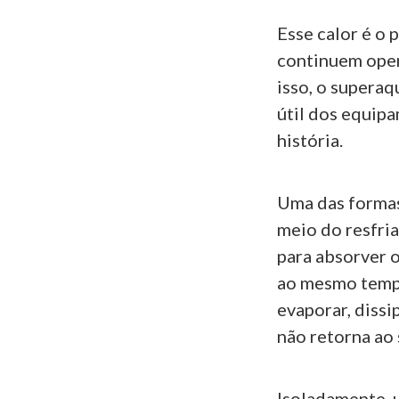
Esse calor é o 
continuem oper
isso, o supera
útil dos equipa
história.
Uma das formas 
meio do resfri
para absorver o
ao mesmo tempo,
evaporar, dissi
não retorna ao
Isoladamente, 