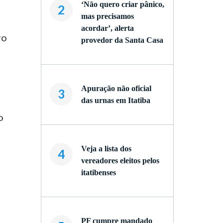
‘Não quero criar pânico,
2
mas precisamos
acordar’, alerta
ro
provedor da Santa Casa
Apuração não oficial
3
das urnas em Itatiba
o
Veja a lista dos
4
vereadores eleitos pelos
itatibenses
PF cumpre mandado