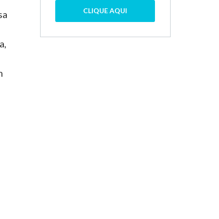
CLIQUE AQUI
sa
a,
m
e