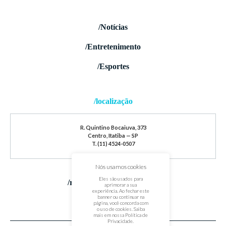
/Notícias
/Entretenimento
/Esportes
/localização
R. Quintino Bocaiuva, 373
Centro, Itatiba — SP
T. (11) 4524-0507
Nós usamos cookies
Eles são usados para
/redes sociais
aprimorar a sua
experiência. Ao fechar este
banner ou continuar na
página, você concorda com
o uso de cookies. Saiba
mais em nossa
Política de
Privacidade
.