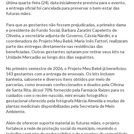
última quarta-feira (24), data inicialmente prevista para o evento,
a entrega oficial foi cancelada para preservar o bem-estar das
futuras mães.
Para que as gestantes não fossem prejudicadas, a primeira-dama
e presidente do Fundo Social, Barbara Zaratini Capeletto de
Oliveira, a secretária-adjunta de Governo, Cássia Nardin, e a
coordenadora do Projeto Meu Bebê, Maria Inês Fattori, realizaram
parte das entregas diretamente nas residências das
beneficiadas. Outras gestantes optaram por retirar seus kits na
Unidade Mercadão ao longo dos dias seguintes.
No primeiro semestre de 2026, o Projeto Meu Bebê já beneficiou
143 gestantes com a entrega de enxovais. Os kits incluem
banheira, sabonete e diversos itens obtidos por meio de
parcerias, como enxovais confeccionados e doados pela Oficina
de Santa Rita, álcool 70% fornecido pela Farmácia Raízes para os
cuidados com o recém-nascido, mini ensaio fotográfico
gestacional oferecido pela fotógrafa Márcia Almeida e mudas de
plantas medicinais disponibilizadas pela Secretaria de Meio
Ambiente.
Além de oferecer suporte material às futuras mães, o projeto
fortalece a rede de proteção social do município, reunindo o
trabalho conjunto do poder público e de parceiros da comunidade