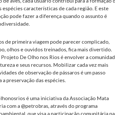
o de aves, cada usuário contribui para a formação 
espécies características de cada região. E este
ação pode fazer a diferença quando o assunto é
odiversidade.
os de primeira viagem pode parecer complicado,
, olhos e ouvidos treinados, fica mais divertido.
 Projeto De Olho nos Rios é envolver a comunida
tureza e seus recursos. Mobilizar cada vez mais
ividades de observação de pássaros é um passo
a a preservação das espécies.
honosrios é uma iniciativa da Associação Mata
eria com a @petrobras, através do programa
oambiental, que visa a participação comunitária na