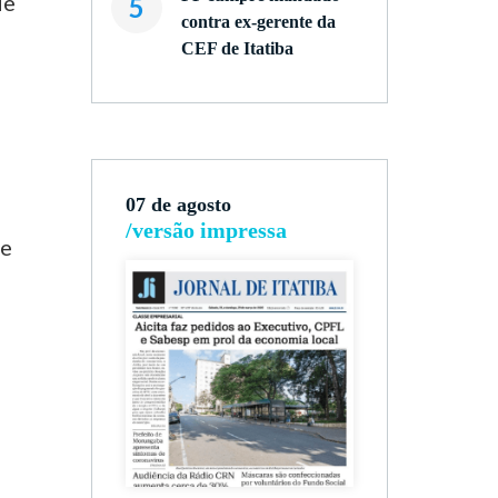
de
5
contra ex-gerente da
CEF de Itatiba
07 de agosto
/versão impressa
de