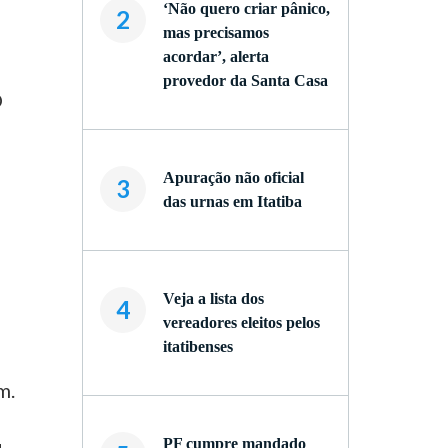
‘Não quero criar pânico,
2
mas precisamos
acordar’, alerta
provedor da Santa Casa
O
Apuração não oficial
3
das urnas em Itatiba
Veja a lista dos
4
vereadores eleitos pelos
itatibenses
m.
PF cumpre mandado