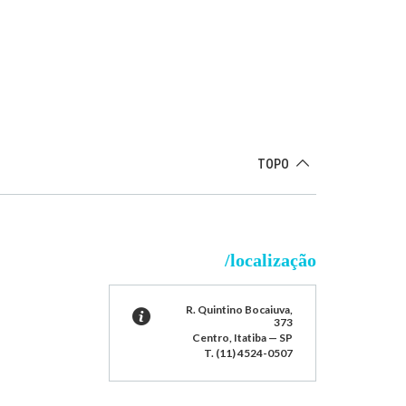
TOPO
/localização
R. Quintino Bocaiuva,
373
Centro, Itatiba — SP
T. (11) 4524-0507