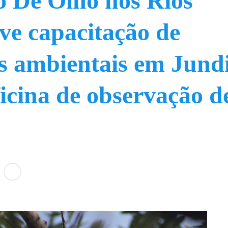
o De Olho nos Rios
e capacitação de
s ambientais em Jundi
icina de observação d