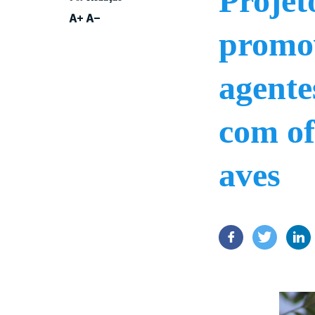
Projet
promov
agente
com of
aves