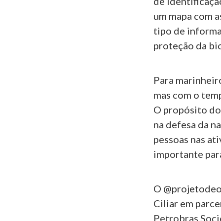
de identificaçã
um mapa com as 
tipo de inform
proteção da bi
Para marinheir
mas com o tempo
O propósito do
na defesa da na
pessoas nas at
importante par
O @projetodeol
Ciliar em parc
Petrobras Soci