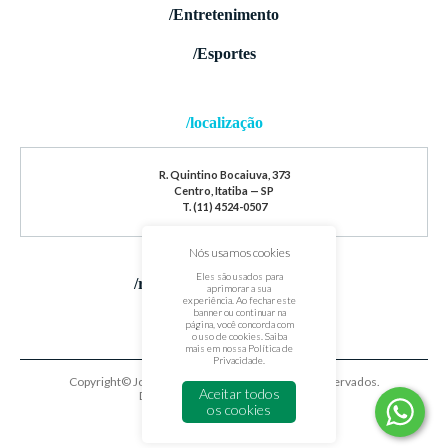
/Entretenimento
/Esportes
/localização
R. Quintino Bocaiuva, 373
Centro, Itatiba — SP
T. (11) 4524-0507
Nós usamos cookies
Eles são usados para
/redes sociais
aprimorar a sua
experiência. Ao fechar este
banner ou continuar na
página, você concorda com
o uso de cookies. Saiba
mais em nossa
Política de
Privacidade
.
Copyright© Jornal de Itatiba. Todos os direitos reservados.
Aceitar todos
Desenvolvido por
oxigenium.co
os cookies