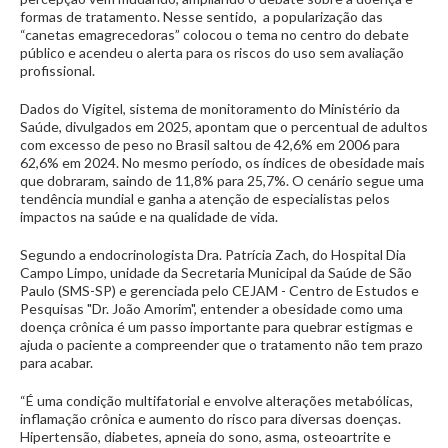
formas de tratamento. Nesse sentido, a popularização das
“canetas emagrecedoras” colocou o tema no centro do debate
público e acendeu o alerta para os riscos do uso sem avaliação
profissional.
Dados do Vigitel, sistema de monitoramento do Ministério da
Saúde, divulgados em 2025, apontam que o percentual de adultos
com excesso de peso no Brasil saltou de 42,6% em 2006 para
62,6% em 2024. No mesmo período, os índices de obesidade mais
que dobraram, saindo de 11,8% para 25,7%. O cenário segue uma
tendência mundial e ganha a atenção de especialistas pelos
impactos na saúde e na qualidade de vida.
Segundo a endocrinologista Dra. Patrícia Zach, do Hospital Dia
Campo Limpo, unidade da Secretaria Municipal da Saúde de São
Paulo (SMS-SP) e gerenciada pelo CEJAM - Centro de Estudos e
Pesquisas "Dr. João Amorim", entender a obesidade como uma
doença crônica é um passo importante para quebrar estigmas e
ajuda o paciente a compreender que o tratamento não tem prazo
para acabar.
“É uma condição multifatorial e envolve alterações metabólicas,
inflamação crônica e aumento do risco para diversas doenças.
Hipertensão, diabetes, apneia do sono, asma, osteoartrite e