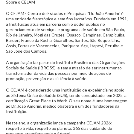
Sobre o CEJAM
O CEJAM - Centro de Estudos e Pesquisas “Dr. João Amorim” é
uma entidade filantrópica e sem fins lucrativos. Fundada em 1991,
a Instituição atua em parceria com o poder público no
gerenciamento de serviços e programas de saúde em São Paulo,
Rio de Janeiro, Mogi das Cruzes, Osasco, Campinas, Carapicuíba,
Barueri, Franco da Rocha, Guarulhos, Santos, São Roque, Lins,
Assis, Ferraz de Vasconcelos, Pariquera-Açu, Itapevi, Peruíbe e
São José dos Campos.
A organização faz parte do Instituto Brasileiro das Organizações
Sociais de Saúde (IBROSS), e tem a missão de ser instrumento
transformador da vida das pessoas por meio de ações de
promoção, prevenção e assistência à saúde.
O CEJAM é considerado uma Instituição de excelência no apoio
ao Sistema Único de Saúde (SUS), tendo conquistado, em 2025, a
certificação Great Place to Work. O seu nome é uma homenagem
ao Dr. João Amorim, médico obstetra e um dos fundadores da
Instituição.
Neste ano, a organização lança a campanha CEJAM 2026:
respeito à vida, respeito ao planeta. 365 dias cuidando do
presente, transformando o futuro!