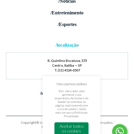
/Notícias
/Entretenimento
/Esportes
/localização
R. Quintino Bocaiuva, 373
Centro, Itatiba — SP
T. (11) 4524-0507
Nós usamos cookies
Eles são usados para
/redes sociais
aprimorar a sua
experiência. Ao fechar este
banner ou continuar na
página, você concorda com
o uso de cookies. Saiba
mais em nossa
Política de
Privacidade
.
Copyright© Jornal de Itatiba. Todos os direitos reservados.
Aceitar todos
Desenvolvido por
oxigenium.co
os cookies