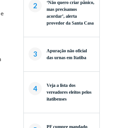
‘Não quero criar pânico,
2
mas precisamos
de
acordar’, alerta
provedor da Santa Casa
Apuração não oficial
3
das urnas em Itatiba
m
Veja a lista dos
4
vereadores eleitos pelos
itatibenses
PF cumpre mandado