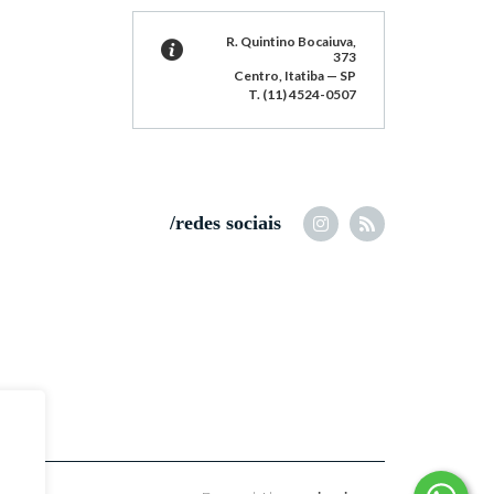
R. Quintino Bocaiuva,
373
Centro, Itatiba — SP
T. (11) 4524-0507
/redes sociais