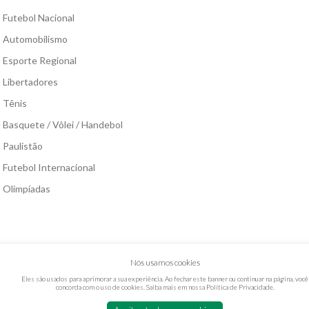
Futebol Nacional
Automobilismo
Esporte Regional
Libertadores
Tênis
Basquete / Vôlei / Handebol
Paulistão
Futebol Internacional
Olimpíadas
Nós usamos cookies
Eles são usados para aprimorar a sua experiência. Ao fechar este banner ou continuar na página, você
concorda com o uso de cookies. Saiba mais em nossa
Política de Privacidade
.