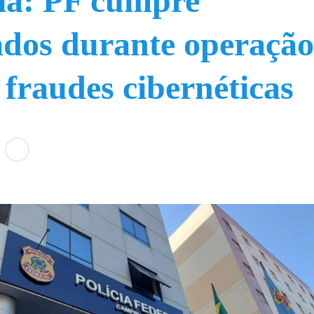
ia: PF cumpre
dos durante operaçã
 fraudes cibernéticas