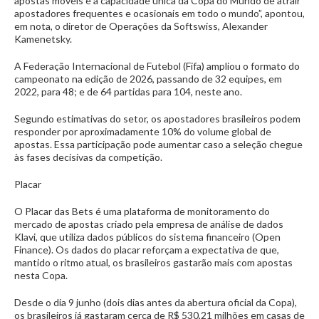
apostas móveis e a capacidade única da Copa do Mundo de atrair
apostadores frequentes e ocasionais em todo o mundo”, apontou,
em nota, o diretor de Operações da Softswiss, Alexander
Kamenetsky.
A Federação Internacional de Futebol (Fifa) ampliou o formato do
campeonato na edição de 2026, passando de 32 equipes, em
2022, para 48; e de 64 partidas para 104, neste ano.
Segundo estimativas do setor, os apostadores brasileiros podem
responder por aproximadamente 10% do volume global de
apostas. Essa participação pode aumentar caso a seleção chegue
às fases decisivas da competição.
Placar
O Placar das Bets é uma plataforma de monitoramento do
mercado de apostas criado pela empresa de análise de dados
Klavi, que utiliza dados públicos do sistema financeiro (Open
Finance). Os dados do placar reforçam a expectativa de que,
mantido o ritmo atual, os brasileiros gastarão mais com apostas
nesta Copa.
Desde o dia 9 junho (dois dias antes da abertura oficial da Copa),
os brasileiros já gastaram cerca de R$ 530,21 milhões em casas de