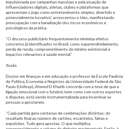
impulsionada por campanhas massivas e pela atuação de
influenciadores digitais, atletas, clubes e plataformas que
apresentam o jogo como entretenimento simples, divertido e
potencialmente lucrativo”, acrescentou o Idec, manifestando
preocupação com a banalização dos riscos econômicos e
psicológicos da prática.
“O discurso publicitário frequentemente minimiza efeitos
concretos já identificados no Brasil, como superendividamento,
perda de renda, comprometimento do mínimo existencial e
impactos relevantes à saúde mental.”
Ilusão
Doutor em finanças e em educação e professor da Escola Paulista
de Política, Economia e Negócios da Universidade Federal de São
Paulo (Unifesp), Ahmed El Khatib concorda com a tese de que a
ligação emocional com o futebol, bem como com outros esportes
e disputas, está sendo instrumentalizada para incentivar as
pessoas a apostarem.
“Cada partida gera centenas de combinações distintas: do
resultado final ao número de cartões, escanteios, faltas e
expulsões. Tudo gera apostas. O que multiplica
exponencialmente o volume de dinheiro movimentado. Então, é