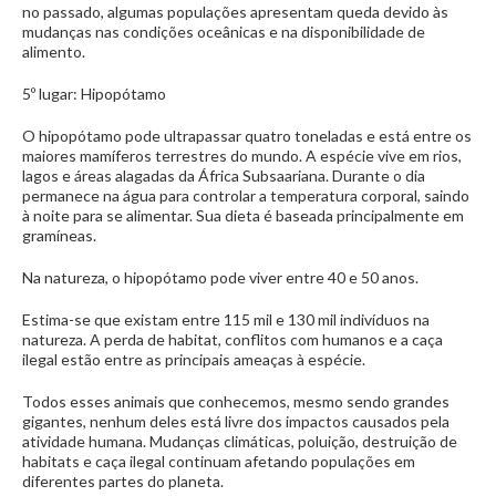
no passado, algumas populações apresentam queda devido às
mudanças nas condições oceânicas e na disponibilidade de
alimento.
5º lugar: Hipopótamo
O hipopótamo pode ultrapassar quatro toneladas e está entre os
maiores mamíferos terrestres do mundo. A espécie vive em rios,
lagos e áreas alagadas da África Subsaariana. Durante o dia
permanece na água para controlar a temperatura corporal, saindo
à noite para se alimentar. Sua dieta é baseada principalmente em
gramíneas.
Na natureza, o hipopótamo pode viver entre 40 e 50 anos.
Estima-se que existam entre 115 mil e 130 mil indivíduos na
natureza. A perda de habitat, conflitos com humanos e a caça
ilegal estão entre as principais ameaças à espécie.
Todos esses animais que conhecemos, mesmo sendo grandes
gigantes, nenhum deles está livre dos impactos causados pela
atividade humana. Mudanças climáticas, poluição, destruição de
habitats e caça ilegal continuam afetando populações em
diferentes partes do planeta.