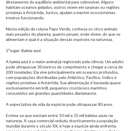
diretamente do equilíbrio ambiental para sobreviver. Alguns
habitam oceanos gelados, outros vivem em savanas ou regiões
próximas à Antártida. Juntos, ajudam a manter ecossistemas
inteiros funcionando.
Nesta edição da coluna Papo Verde, conheça os cinco animais
mais pesados do planeta, quanto pesam, onde vivem, do que se
alimentam e qual é a situação dessas espécies na natureza.
1º lugar: Baleia-azul
A baleia azul é o maior animal já registrado pela ciência. Um adulto
pode ultrapassar 30 metros de comprimento e chegar a cerca de
200 toneladas. Ela vive principalmente em oceanos profundos,
com populações distribuídas pelo Atlântico, Pacífico, Índico e
regiões próximas à Antártida. Sua alimentação é baseada quase
exclusivamente em krill, pequenos crustáceos marinhos
consumidos em grandes quantidades diariamente.
A expectativa de vida da espécie pode ultrapassar 80 anos.
Estima-se que existam entre 10 mil e 25 mil baleias azuis na
natureza. A caça comercial reduziu drasticamente a população
mundial durante o século XX, e hoje a espécie ainda enfrenta