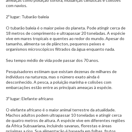
ameaças como poluição sonora, mudanças climáticas e colisões
com navios.
2º lugar: Tubarão-baleia
O tubarão baleia é o maior peixe do planeta. Pode atingir cerca de
18 metros de comprimento e ultrapassar 20 toneladas. A espécie
vive em mares tropicais e quentes ao redor do mundo. Apesar do
tamanho, alimenta-se de plâncton, pequenos peixes e
organismos microscópicos filtrados da água enquanto nada.
Seu tempo médio de vida pode passar dos 70 anos.
Pesquisadores estimam que existam dezenas de milhares de
indivíduos na natureza, mas o número exato ainda é
desconhecido. A pesca, a poluição marinha e colisões com
embarcações estão entre as principais ameaças à espécie.
3º lugar: Elefante-africano
O elefante africano é o maior animal terrestre da atualidade.
Machos adultos podem ultrapassar 10 toneladas e atingir cerca
de quatro metros de altura. A espécie vive em diferentes regiões
da África Subsaariana, incluindo savanas, florestas e áreas
próximas a rios. Sua alimentação é baseada em folhas, frutos,