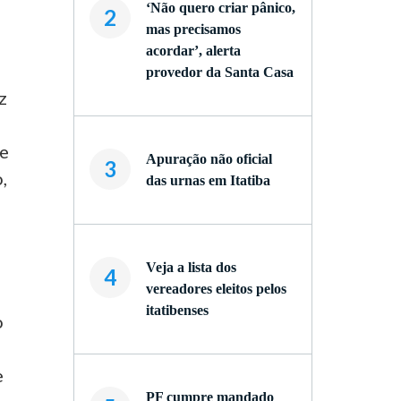
‘Não quero criar pânico,
2
mas precisamos
acordar’, alerta
provedor da Santa Casa
z
te
Apuração não oficial
3
,
das urnas em Itatiba
Veja a lista dos
4
vereadores eleitos pelos
itatibenses
o
e
PF cumpre mandado