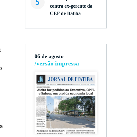
5
contra ex-gerente da
CEF de Itatiba
s
e
06 de agosto
/versão impressa
o
ma
o