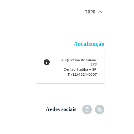
TOPO
/localização
R. Quintino Bocaiuva,
373
Centro, Itatiba — SP
T. (11) 4524-0507
/redes sociais