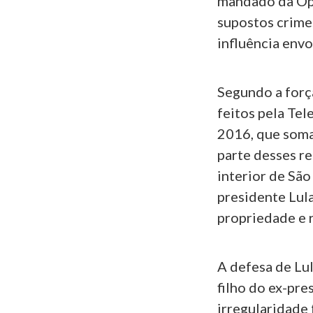
mandado da Ope
supostos crimes
influência env
Segundo a força
feitos pela Te
2016, que soma
parte desses re
interior de São
presidente Lula
propriedade e 
A defesa de Lu
filho do ex-pr
irregularidade