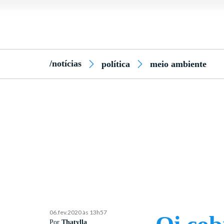
/notícias
política
meio ambiente
06.fev.2020 às 13h57
Por
Thatylla