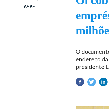
Oi cob
emprés
milhõe
O documento 
endereço da 
presidente Lu