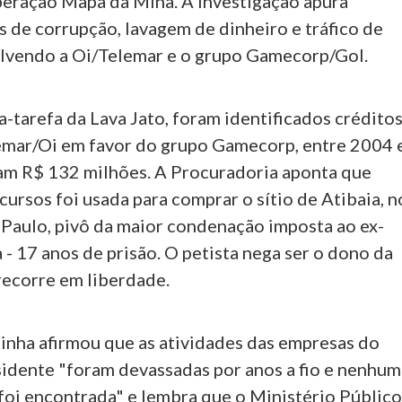
ração Mapa da Mina. A investigação apura
 de corrupção, lavagem de dinheiro e tráfico de
olvendo a Oi/Telemar e o grupo Gamecorp/Gol.
-tarefa da Lava Jato, foram identificados crédito
lemar/Oi em favor do grupo Gamecorp, entre 2004 
m R$ 132 milhões. A Procuradoria aponta que
cursos foi usada para comprar o sítio de Atibaia, n
 Paulo, pivô da maior condenação imposta ao ex-
 - 17 anos de prisão. O petista nega ser o dono da
recorre em liberdade.
linha afirmou que as atividades das empresas do
esidente "foram devassadas por anos a fio e nenhu
 foi encontrada" e lembra que o Ministério Públic