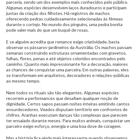
parceria, sendo um dos exemplos mais conhecidos pelo público.
Algumas espécies desenvolvem laços duradouros e participam
juntas da criação dos filhotes. Há registros de machos
oferecendo pedras cuidadosamente selecionadas às fêmeas
durante o cortejo. No mundo dos pinguins, uma pedra bonita
pode valer mais do que um buquê de rosas.
E se alguém acredita que romance exige criatividade, basta
observar os pássaros-jardineiros da Austrália. Os machos passam
semanas construindo estruturas ornamentadas com gravetos,
folhas, flores, penas e até objetos coloridos encontrados pelo
caminho. Quanto mais impressionante for a decoração, maiores
as chances de conquistar uma parceira. Em outras palavras, eles
se transformam em arquitetos, decoradores e relações-públicas
ao mesmo tempo.
Nem todos os rituais são tão elegantes. Algumas espécies
recorrem a performances que desafiam qualquer noção de
dignidade. Certos sapos passam noites inteiras emitindo cantos
ensurdecedores. Veados disputam território em confrontos de
chifres. Aranhas executam danças tão complexas que parecem
ter ensaiado durante meses. Para muitos animais, conquistar um
parceiro exige esforço, energia e uma boa dose de coragem.
Mas a história fica ainda mais interessante quando observamos