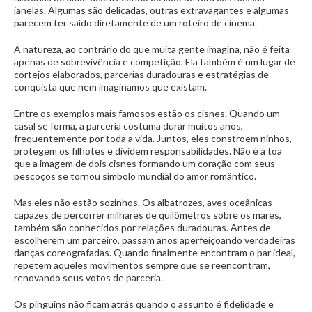
janelas. Algumas são delicadas, outras extravagantes e algumas
parecem ter saído diretamente de um roteiro de cinema.
A natureza, ao contrário do que muita gente imagina, não é feita
apenas de sobrevivência e competição. Ela também é um lugar de
cortejos elaborados, parcerias duradouras e estratégias de
conquista que nem imaginamos que existam.
Entre os exemplos mais famosos estão os cisnes. Quando um
casal se forma, a parceria costuma durar muitos anos,
frequentemente por toda a vida. Juntos, eles constroem ninhos,
protegem os filhotes e dividem responsabilidades. Não é à toa
que a imagem de dois cisnes formando um coração com seus
pescoços se tornou símbolo mundial do amor romântico.
Mas eles não estão sozinhos. Os albatrozes, aves oceânicas
capazes de percorrer milhares de quilômetros sobre os mares,
também são conhecidos por relações duradouras. Antes de
escolherem um parceiro, passam anos aperfeiçoando verdadeiras
danças coreografadas. Quando finalmente encontram o par ideal,
repetem aqueles movimentos sempre que se reencontram,
renovando seus votos de parceria.
Os pinguins não ficam atrás quando o assunto é fidelidade e