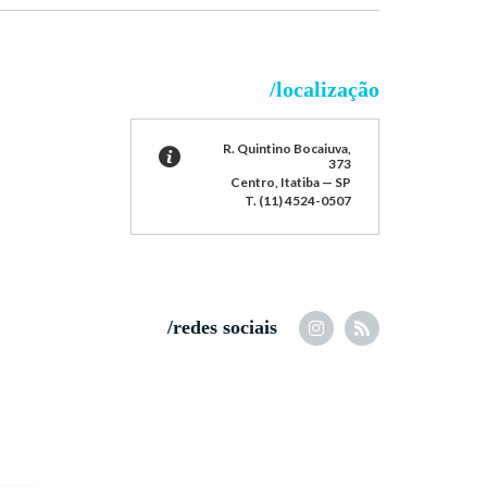
/localização
R. Quintino Bocaiuva,
373
Centro, Itatiba — SP
T. (11) 4524-0507
/redes sociais