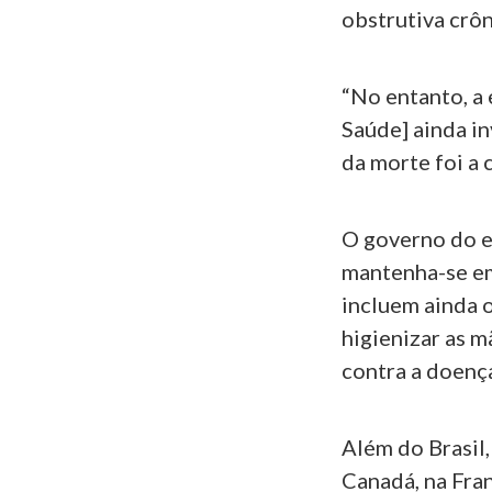
obstrutiva crô
“No entanto, a 
Saúde] ainda in
da morte foi a 
O governo do e
mantenha-se em
incluem ainda o
higienizar as 
contra a doenç
Além do Brasil,
Canadá, na Fran