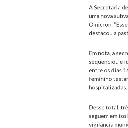
A Secretaria d
uma nova subvar
Ômicron. “Esse 
destacou a pas
Em nota, a secr
sequenciou e i
entre os dias 1
feminino testa
hospitalizadas
Desse total, tr
seguem em iso
vigilância muni