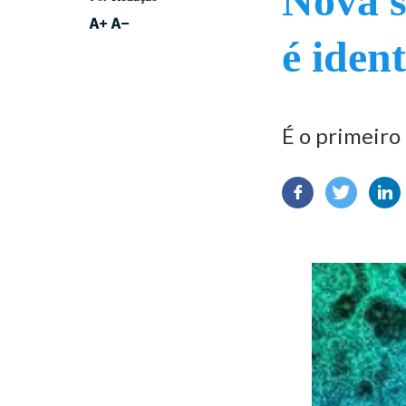
Nova s
é iden
É o primeiro 