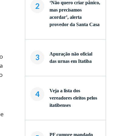
‘Não quero criar pânico,
2
mas precisamos
acordar’, alerta
provedor da Santa Casa
Apuração não oficial
do
3
das urnas em Itatiba
da
xo
Veja a lista dos
4
vereadores eleitos pelos
itatibenses
 e
PF cumpre mandado