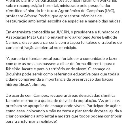
Além do plantio, os participantes acompanharam um workshop
sobre recomposição florestal, ministrado pelo pesquisador
científico sênior do Instituto Agronômico de Campinas (IAC),
professor Afonso Peche, que apresentou técnicas de
restauração ambiental, escolha de espécies e manejo das mudas.
Em entrevista concedida ao JI/CRN, o presidente e fundador da
Associação Mata Ciliar, o engenheiro agrônomo Jorge Bellix de
Campos, disse que a parceria com a Jappa fortalece o trabalho de
conscientização ambiental no município.
"A parceria é fundamental para fortalecer a comunidade e fazer
com que as pessoas passem a olhar de forma diferente para o
Ribeirão Jacaré e para o território onde vivem. O espaço da
Biquinha pode servir como referência educativa para que toda a
cidade compreenda a importância da preservação das bacias
hidrográficas", afirmou.
De acordo com Campos, recuperar áreas degradadas significa
também melhorar a qualidade de vida da população. "As pessoas
precisam se apropriar do espaço onde vivem. Participar de ações
como essa, colocando a mão na terra e plantando árvores, ajuda a
criar consciência ambiental e mostra que todos podem contribuir
para transformar a realidade".