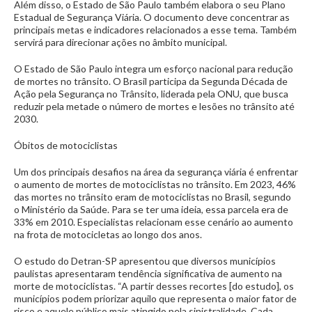
Além disso, o Estado de São Paulo também elabora o seu Plano
Estadual de Segurança Viária. O documento deve concentrar as
principais metas e indicadores relacionados a esse tema. Também
servirá para direcionar ações no âmbito municipal.
O Estado de São Paulo integra um esforço nacional para redução
de mortes no trânsito. O Brasil participa da Segunda Década de
Ação pela Segurança no Trânsito, liderada pela ONU, que busca
reduzir pela metade o número de mortes e lesões no trânsito até
2030.
Óbitos de motociclistas
Um dos principais desafios na área da segurança viária é enfrentar
o aumento de mortes de motociclistas no trânsito. Em 2023, 46%
das mortes no trânsito eram de motociclistas no Brasil, segundo
o Ministério da Saúde. Para se ter uma ideia, essa parcela era de
33% em 2010. Especialistas relacionam esse cenário ao aumento
na frota de motocicletas ao longo dos anos.
O estudo do Detran-SP apresentou que diversos municípios
paulistas apresentaram tendência significativa de aumento na
morte de motociclistas. “A partir desses recortes [do estudo], os
municípios podem priorizar aquilo que representa o maior fator de
risco e aquele público mais atingido pela sinistralidade. Cada