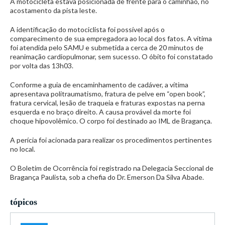
A motocicleta estava posicionada de frente para o caminhão, no
acostamento da pista leste.
A identificação do motociclista foi possível após o
comparecimento de sua empregadora ao local dos fatos. A vítima
foi atendida pelo SAMU e submetida a cerca de 20 minutos de
reanimação cardiopulmonar, sem sucesso. O óbito foi constatado
por volta das 13h03.
Conforme a guia de encaminhamento de cadáver, a vítima
apresentava politraumatismo, fratura de pelve em “open book”,
fratura cervical, lesão de traqueia e fraturas expostas na perna
esquerda e no braço direito. A causa provável da morte foi
choque hipovolêmico. O corpo foi destinado ao IML de Bragança.
A perícia foi acionada para realizar os procedimentos pertinentes
no local.
O Boletim de Ocorrência foi registrado na Delegacia Seccional de
Bragança Paulista, sob a chefia do Dr. Emerson Da Silva Abade.
tópicos