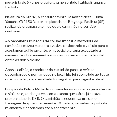
motorista de 57 anos e trafegava no sentido Itatiba/Bragança
Paulista.
Na altura do KM 46, o condutor avistou a motocicleta — uma
Yamaha YBR150 Factor, emplacada em Bragança Paulista (SP) —
realizando ultrapassagem de outro caminhão no sentido
contrário.
Ao perceber a iminência de colisão frontal, o motorista do
caminhão realizou manobra evasiva, deslocando o veículo para o
acostamento. No entanto, o motociclista teria executado a
mesma manobra, momento em que ocorreu o impacto frontal
entre os dois veículos.
Após a colisão, o condutor do caminhão parou o veículo,
desembarcou e permaneceu no local. Ele foi submetido ao teste
do etilômetro, cujo resultado foi negativo para ingestão de álcool.
Equipes da Polícia Militar Rodoviária foram acionadas para atender
o sinistro e, ao chegarem, constataram que a área já estava
preservada pelo DER. O caminhão apresentava marcas de
frenagem de aproximadamente 30 metros, iniciadas na pista de
rolamento e estendidas até o acostamento.