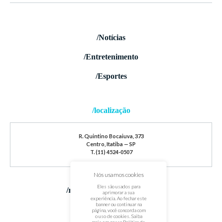
/Notícias
/Entretenimento
/Esportes
/localização
R. Quintino Bocaiuva, 373
Centro, Itatiba — SP
T. (11) 4524-0507
Nós usamos cookies
Eles são usados para
/redes sociais
aprimorar a sua
experiência. Ao fechar este
banner ou continuar na
página, você concorda com
o uso de cookies. Saiba