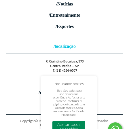
/Notícias
/Entretenimento
/Esportes
/localização
R. Quintino Bocaiuva, 373
Centro, Itatiba — SP
T. (11) 4524-0507
Nós usamos cookies
Eles são usados para
/redes sociais
aprimorar a sua
experiência. Ao fechar este
banner ou continuar na
página, você concorda com
o uso de cookies. Saiba
mais em nossa
Política de
Privacidade
.
Copyright© Jornal de Itatiba. Todos os direitos reservados.
Aceitar todos
Desenvolvido por
oxigenium.co
os cookies