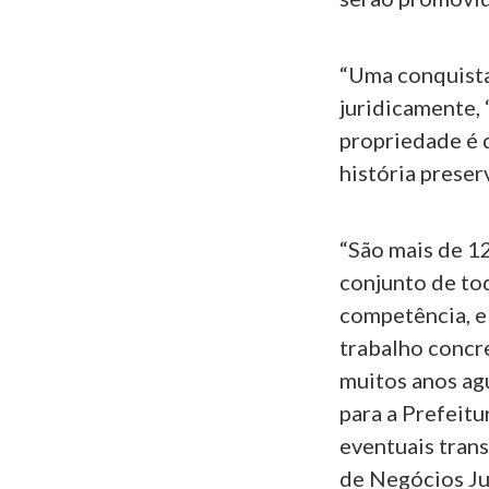
“Uma conquista
juridicamente, ‘
propriedade é d
história preser
“São mais de 1
conjunto de tod
competência, e
trabalho concr
muitos anos ag
para a Prefeitu
eventuais trans
de Negócios Ju