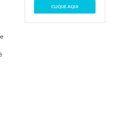
CLIQUE AQUI
ue
é