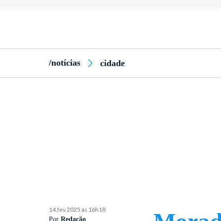
/notícias
cidade
14.fev.2025 às 16h18
Por
Redação