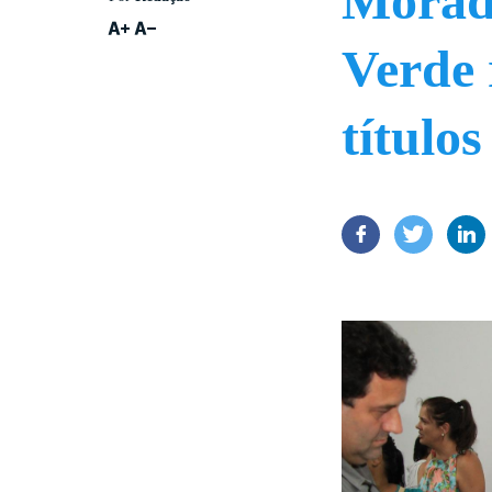
Morado
Verde 
título