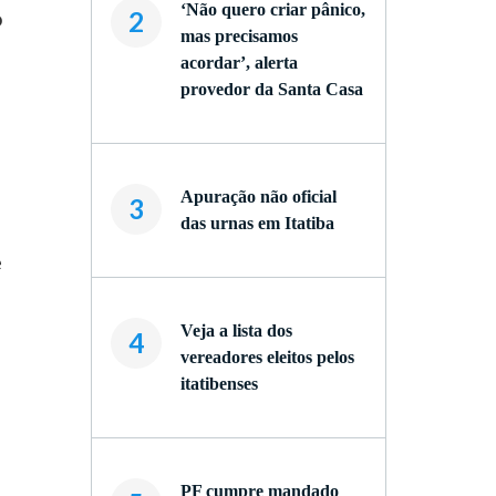
‘Não quero criar pânico,
o
2
mas precisamos
acordar’, alerta
provedor da Santa Casa
Apuração não oficial
3
das urnas em Itatiba
e
Veja a lista dos
4
vereadores eleitos pelos
itatibenses
PF cumpre mandado