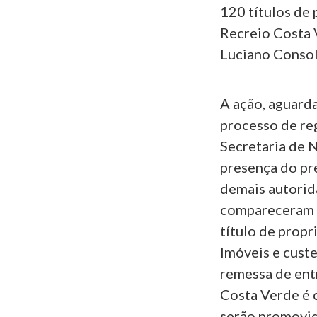
120 títulos de
Recreio Costa 
Luciano Consol
A ação, aguarda
processo de reg
Secretaria de N
presença do pr
demais autorid
compareceram à
título de propr
Imóveis e custe
remessa de ent
Costa Verde é 
serão promovid