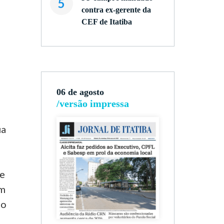
5
contra ex-gerente da
CEF de Itatiba
06 de agosto
/versão impressa
ua
 e
em
io