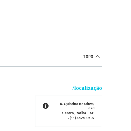
TOPO
/localização
R. Quintino Bocaiuva,
373
Centro, Itatiba — SP
T. (11) 4524-0507