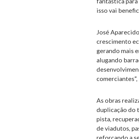
fantástica para
isso vai benefi
José Aparecido 
crescimento ec
gerando mais e
alugando barrac
desenvolviment
comerciantes”,
As obras reali
duplicação do t
pista, recuper
de viadutos, pa
reforçando a se