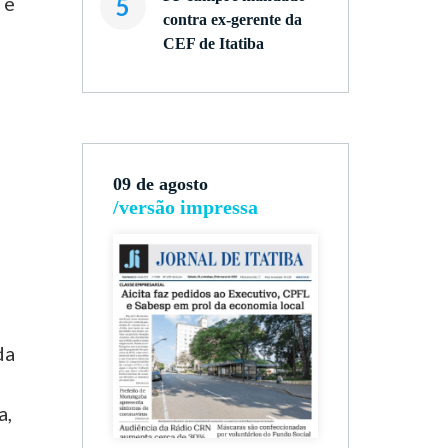
 e
5
contra ex-gerente da
CEF de Itatiba
09 de agosto
/versão impressa
da
o
a,
m