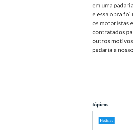
em uma padaria
e essa obra foi
os motoristas 
contratados par
outros motivos 
padaria e noss
tópicos
Notícias