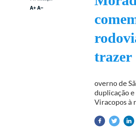
Morad
comem
rodovi
trazer
overno de Sã
duplicação e
Viracopos à 