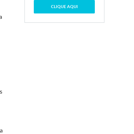
CLIQUE AQUI
a
s
ha