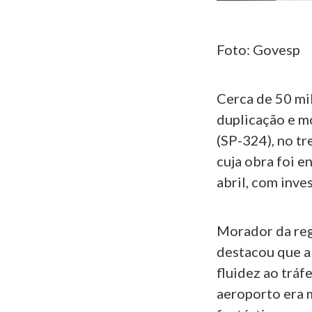
Foto: Govesp
Cerca de 50 mi
duplicação e 
(SP-324), no tr
cuja obra foi e
abril, com inv
Morador da reg
destacou que a
fluidez ao tráf
aeroporto era 