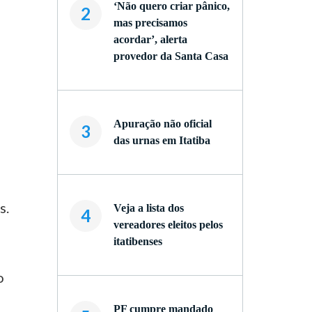
‘Não quero criar pânico,
2
mas precisamos
acordar’, alerta
provedor da Santa Casa
.
Apuração não oficial
3
das urnas em Itatiba
s.
Veja a lista dos
4
vereadores eleitos pelos
itatibenses
o
PF cumpre mandado