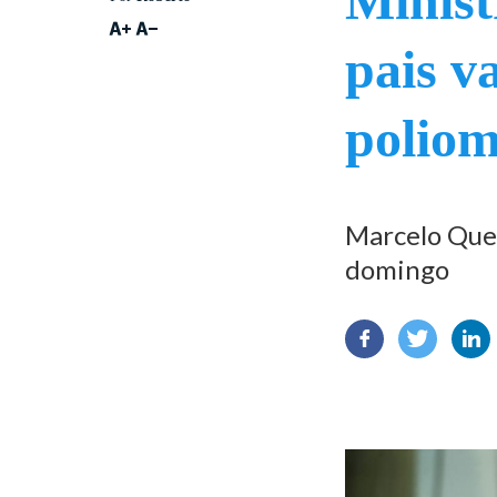
Minist
pais v
poliom
Marcelo Quei
domingo