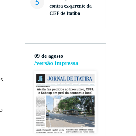
5
contra ex-gerente da
CEF de Itatiba
09 de agosto
/versão impressa
s.
do