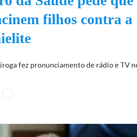
ro da Saúde pede que
acinem filhos contra a
ielite
roga fez pronunciamento de rádio e TV n