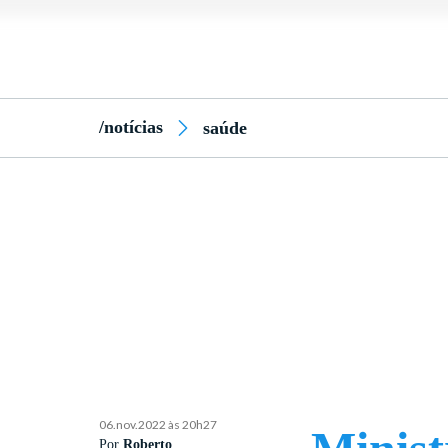
/notícias
saúde
06.nov.2022 às 20h27
Por
Roberto