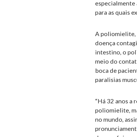
especialmente 
para as quais e
A poliomielite,
doença contagi
intestino, o po
meio do contat
boca de pacien
paralisias musc
“Há 32 anos a r
poliomielite, m
no mundo, assi
pronunciamento