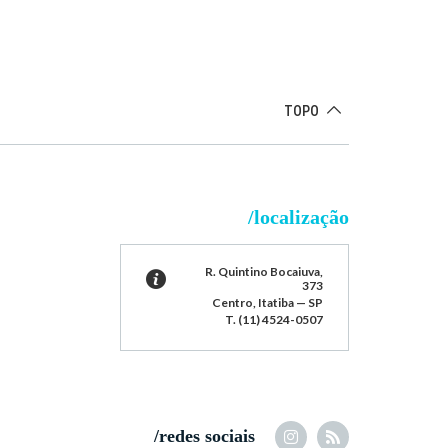
TOPO
/localização
R. Quintino Bocaiuva,
373
Centro, Itatiba — SP
T. (11) 4524-0507
/redes sociais