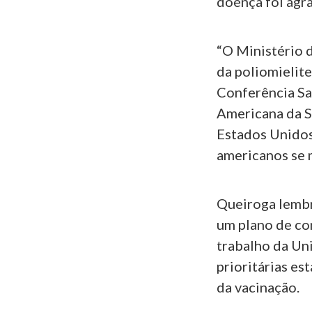
doença foi agr
“O Ministério 
da poliomielite
Conferência Sa
Americana da S
Estados Unidos,
americanos se 
Queiroga lembr
um plano de co
trabalho da Uni
prioritárias es
da vacinação.