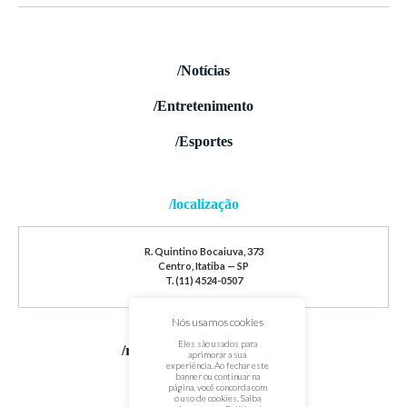
/Notícias
/Entretenimento
/Esportes
/localização
R. Quintino Bocaiuva, 373
Centro, Itatiba — SP
T. (11) 4524-0507
Nós usamos cookies
Eles são usados para
/redes sociais
aprimorar a sua
experiência. Ao fechar este
banner ou continuar na
página, você concorda com
o uso de cookies. Saiba