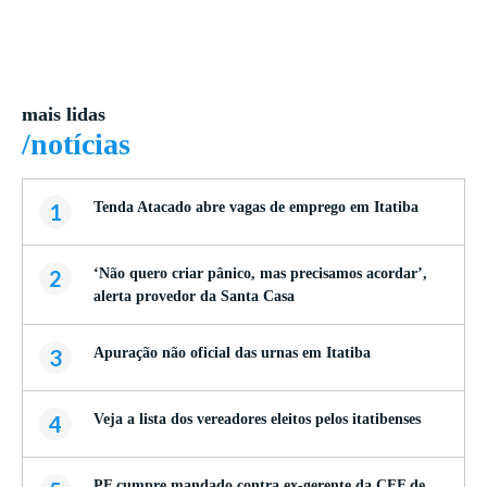
mais lidas
/notícias
1
Tenda Atacado abre vagas de emprego em Itatiba
2
‘Não quero criar pânico, mas precisamos acordar’,
alerta provedor da Santa Casa
3
Apuração não oficial das urnas em Itatiba
4
Veja a lista dos vereadores eleitos pelos itatibenses
PF cumpre mandado contra ex-gerente da CEF de