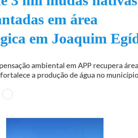
e 3 mil mudas nativas
antadas em área
égica em Joaquim Egí
pensação ambiental em APP recupera áre
fortalece a produção de água no municípi