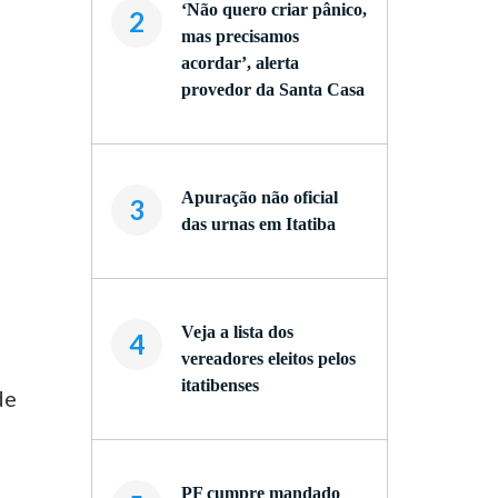
‘Não quero criar pânico,
2
mas precisamos
acordar’, alerta
provedor da Santa Casa
Apuração não oficial
3
das urnas em Itatiba
Veja a lista dos
4
vereadores eleitos pelos
itatibenses
de
PF cumpre mandado