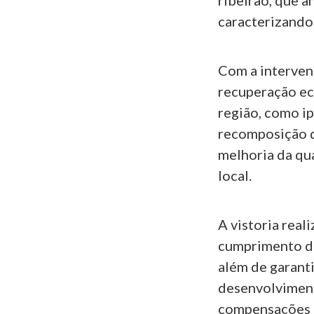
ribeirão, que 
caracterizando
Com a interven
recuperação eco
região, como ip
recomposição d
melhoria da qu
local.
A vistoria real
cumprimento da
além de garant
desenvolviment
compensações a