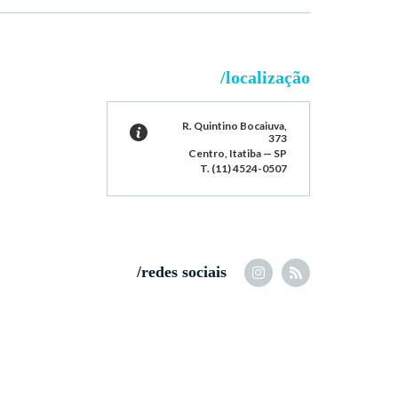
/localização
R. Quintino Bocaiuva,
373
Centro, Itatiba — SP
T. (11) 4524-0507
/redes sociais