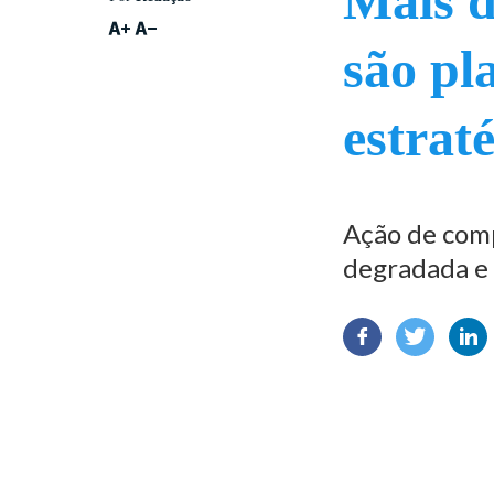
Mais d
são pl
estrat
Ação de com
degradada e 