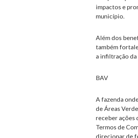
impactos e pro
município.
Além dos benefí
também fortale
a infiltração d
BAV
A fazenda onde
de Áreas Verde
receber ações 
Termos de Com
direcionar de 