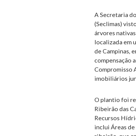
A Secretaria d
(Seclimas) vist
árvores nativa
localizada em 
de Campinas, em
compensação am
Compromisso A
imobiliários ju
O plantio foi r
Ribeirão das Ca
Recursos Hídri
inclui Áreas d