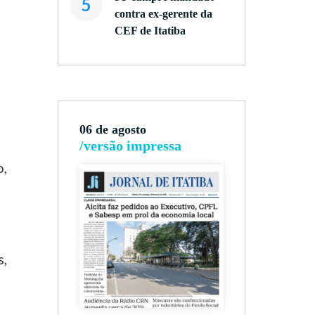
5
contra ex-gerente da
CEF de Itatiba
06 de agosto
/versão impressa
o,
s,