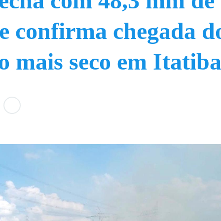
fecha com 48,3 mm de
e confirma chegada d
o mais seco em Itatib