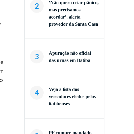
‘Não quero criar pânico,
2
mas precisamos
acordar’, alerta
o
provedor da Santa Casa
Apuração não oficial
3
das urnas em Itatiba
 e
am
do
Veja a lista dos
4
vereadores eleitos pelos
itatibenses
PF cumpre mandado