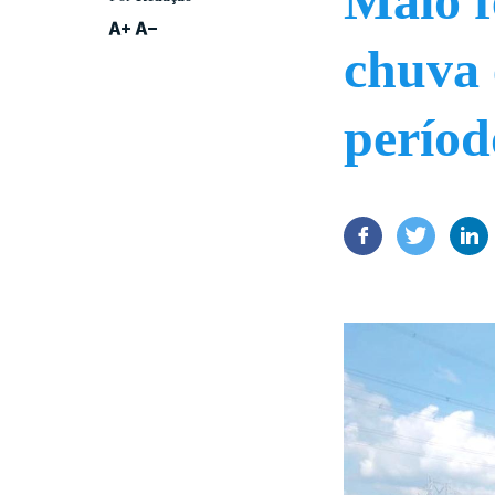
Maio 
chuva 
períod