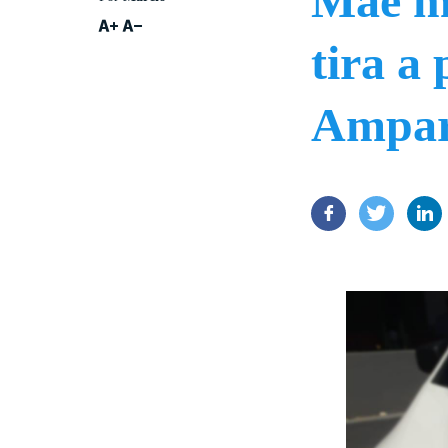
Mãe ma
tira a
Ampa