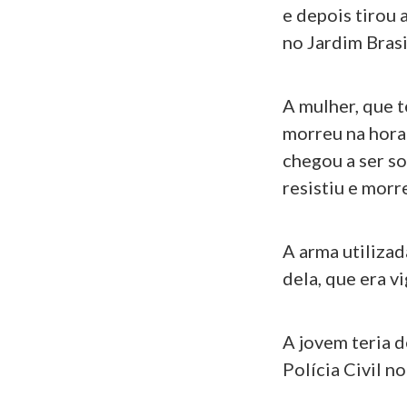
e depois tirou 
no Jardim Bras
A mulher, que t
morreu na hora.
chegou a ser so
resistiu e morr
A arma utilizad
dela, que era v
A jovem teria 
Polícia Civil no