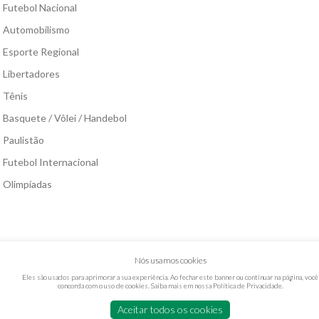
Futebol Nacional
Automobilismo
Esporte Regional
Libertadores
Tênis
Basquete / Vôlei / Handebol
Paulistão
Futebol Internacional
Olimpíadas
Nós usamos cookies
Eles são usados para aprimorar a sua experiência. Ao fechar este banner ou continuar na página, você
concorda com o uso de cookies. Saiba mais em nossa
Política de Privacidade
.
Aceitar todos os cookies