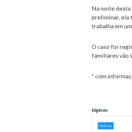
Na noite desta
preliminar, ela
trabalha em uma
O caso foi regi
familiares vão 
* com informa
tópicos
Notícias