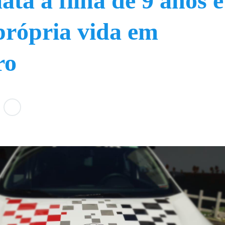
ta a filha de 9 anos e
 própria vida em
ro