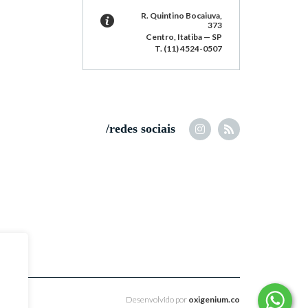
R. Quintino Bocaiuva,
373
Centro, Itatiba — SP
T. (11) 4524-0507
/redes sociais
Desenvolvido por
oxigenium.co