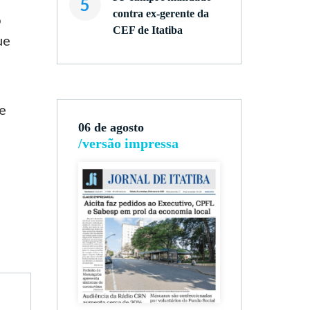
5
contra ex-gerente da
o
CEF de Itatiba
ue
 e
06 de agosto
/versão impressa