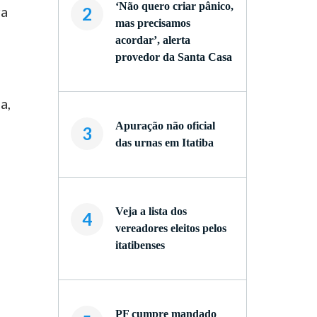
‘Não quero criar pânico,
ra
2
mas precisamos
acordar’, alerta
provedor da Santa Casa
a,
Apuração não oficial
3
das urnas em Itatiba
Veja a lista dos
4
vereadores eleitos pelos
itatibenses
PF cumpre mandado