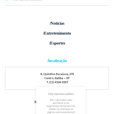
/Notícias
/Entretenimento
/Esportes
/localização
R. Quintino Bocaiuva, 373
Centro, Itatiba — SP
T. (11) 4524-0507
Nós usamos cookies
Eles são usados para
/redes sociais
aprimorar a sua
experiência. Ao fechar este
banner ou continuar na
página, você concorda com