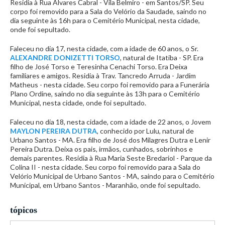
Residia à Rua Alvares Cabral - Vila Belmiro - em Santos/SP. Seu
corpo foi removido para a Sala do Velório da Saudade, saindo no
dia seguinte às 16h para o Cemitério Municipal, nesta cidade,
onde foi sepultado.
Faleceu no dia 17, nesta cidade, com a idade de 60 anos, o Sr.
ALEXANDRE DONIZETTI TORSO
, natural de Itatiba - SP. Era
filho de José Torso e Teresinha Cenachi Torso. Era Deixa
familiares e amigos. Residia à Trav. Tancredo Arruda - Jardim
Matheus - nesta cidade. Seu corpo foi removido para a Funerária
Plano Ordine, saindo no dia seguinte às 13h para o Cemitério
Municipal, nesta cidade, onde foi sepultado.
Faleceu no dia 18, nesta cidade, com a idade de 22 anos, o Jovem
MAYLON PEREIRA DUTRA
, conhecido por Lulu, natural de
Urbano Santos - MA. Era filho de José dos Milagres Dutra e Lenir
Pereira Dutra. Deixa os pais, irmãos, cunhados, sobrinhos e
demais parentes. Residia à Rua Maria Seste Bredariol - Parque da
Colina II - nesta cidade. Seu corpo foi removido para a Sala do
Velório Municipal de Urbano Santos - MA, saindo para o Cemitério
Municipal, em Urbano Santos - Maranhão, onde foi sepultado.
tópicos