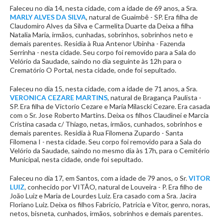
Faleceu no dia 14, nesta cidade, com a idade de 69 anos, a Sra.
MARLY ALVES DA SILVA
, natural de Guaimbê - SP. Era filha de
Claudomiro Alves da Silva e Carmelita Duarte da Deixa a filha
Natalia Maria, irmãos, cunhadas, sobrinhos, sobrinhos neto e
demais parentes. Residia à Rua Antenor Ubinha - Fazenda
Serrinha - nesta cidade. Seu corpo foi removido para a Sala do
Velório da Saudade, saindo no dia seguinte às 12h para o
Crematório O Portal, nesta cidade, onde foi sepultado.
Faleceu no dia 15, nesta cidade, com a idade de 71 anos, a Sra.
VERONICA CEZARE MARTINS
, natural de Bragança Paulista -
SP. Era filha de Victorio Cezare e Maria Milascki Cezare. Era casada
com o Sr. Jose Roberto Martins. Deixa os filhos Claudinei e Marcia
Cristina casada c/ Thiago, netas, irmãos, cunhados, sobrinhos e
demais parentes. Residia à Rua Filomena Zupardo - Santa
Filomena I - nesta cidade. Seu corpo foi removido para a Sala do
Velório da Saudade, saindo no mesmo dia às 17h, para o Cemitério
Municipal, nesta cidade, onde foi sepultado.
Faleceu no dia 17, em Santos, com a idade de 79 anos, o Sr.
VITOR
LUIZ
, conhecido por VITÃO, natural de Louveira - P. Era filho de
João Luiz e Maria de Lourdes Luiz. Era casado com a Sra. Jacira
Floriano Luiz. Deixa os filhos Fabricio, Patricia e Vitor, genro, noras,
netos, bisneta, cunhados, irmãos, sobrinhos e demais parentes.