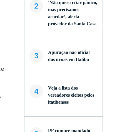
‘Não quero criar pânico,
2
mas precisamos
acordar’, alerta
provedor da Santa Casa
Apuração não oficial
3
das urnas em Itatiba
ce
Veja a lista dos
4
,
vereadores eleitos pelos
itatibenses
PF cumpre mandado