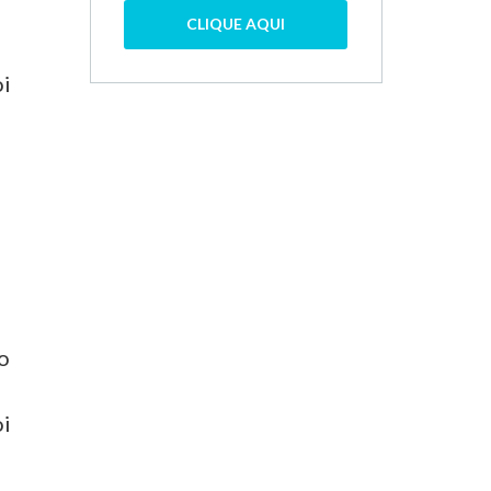
CLIQUE AQUI
oi
e
po
oi