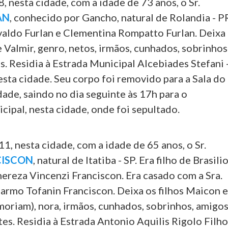
8, nesta cidade, com a idade de 73 anos, o Sr.
AN
, conhecido por Gancho, natural de Rolandia - P
svaldo Furlan e Clementina Rompatto Furlan. Deixa
 e Valmir, genro, netos, irmãos, cunhados, sobrinhos
. Residia à Estrada Municipal Alcebiades Stefani 
esta cidade. Seu corpo foi removido para a Sala do
ade, saindo no dia seguinte às 17h para o
ipal, nesta cidade, onde foi sepultado.
11, nesta cidade, com a idade de 65 anos, o Sr.
CISCON
, natural de Itatiba - SP. Era filho de Brasili
ereza Vincenzi Franciscon. Era casado com a Sra.
armo Tofanin Franciscon. Deixa os filhos Maicon 
moriam), nora, irmãos, cunhados, sobrinhos, amigo
es. Residia à Estrada Antonio Aquilis Rigolo Filho