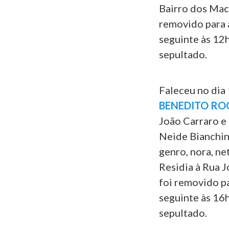
Bairro dos Mac
removido para a
seguinte às 12h
sepultado.
Faleceu no dia 
BENEDITO R
João Carraro e
Neide Bianchini
genro, nora, ne
Residia à Rua J
foi removido pa
seguinte às 16h
sepultado.