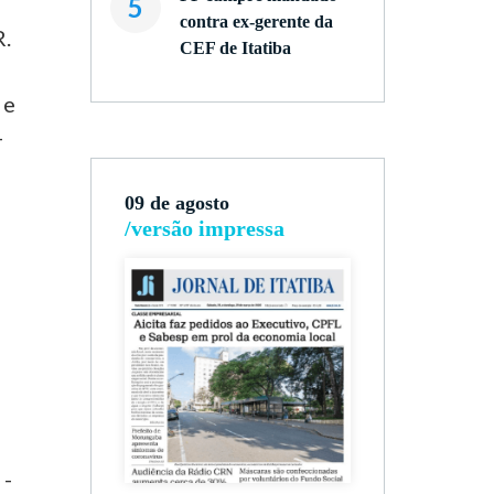
5
contra ex-gerente da
R.
CEF de Itatiba
 e
-
09 de agosto
/versão impressa
o
e
s
 -