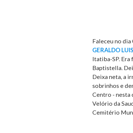
Faleceu no dia 
GERALDO LUIS
Itatiba-SP. Era
Baptistella. De
Deixa neta, a 
sobrinhos e dem
Centro - nesta 
Velório da Saud
Cemitério Munic