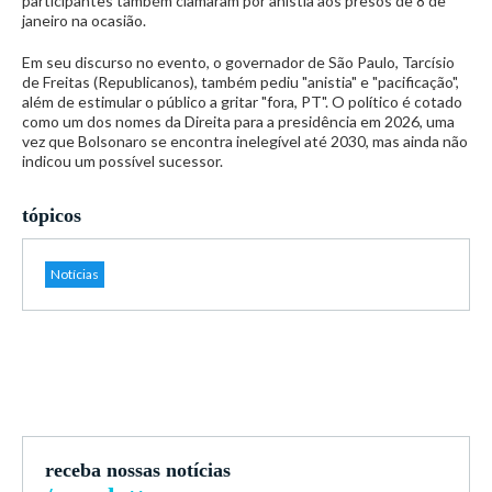
participantes também clamaram por anistia aos presos de 8 de
janeiro na ocasião.
Em seu discurso no evento, o governador de São Paulo, Tarcísio
de Freitas (Republicanos), também pediu "anistia" e "pacificação",
além de estimular o público a gritar "fora, PT". O político é cotado
como um dos nomes da Direita para a presidência em 2026, uma
vez que Bolsonaro se encontra inelegível até 2030, mas ainda não
indicou um possível sucessor.
tópicos
Notícias
receba nossas notícias