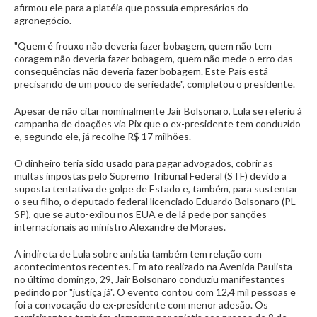
afirmou ele para a platéia que possuía empresários do
agronegócio.
"Quem é frouxo não deveria fazer bobagem, quem não tem
coragem não deveria fazer bobagem, quem não mede o erro das
consequências não deveria fazer bobagem. Este País está
precisando de um pouco de seriedade", completou o presidente.
Apesar de não citar nominalmente Jair Bolsonaro, Lula se referiu à
campanha de doações via Pix que o ex-presidente tem conduzido
e, segundo ele, já recolhe R$ 17 milhões.
O dinheiro teria sido usado para pagar advogados, cobrir as
multas impostas pelo Supremo Tribunal Federal (STF) devido a
suposta tentativa de golpe de Estado e, também, para sustentar
o seu filho, o deputado federal licenciado Eduardo Bolsonaro (PL-
SP), que se auto-exilou nos EUA e de lá pede por sanções
internacionais ao ministro Alexandre de Moraes.
A indireta de Lula sobre anistia também tem relação com
acontecimentos recentes. Em ato realizado na Avenida Paulista
no último domingo, 29, Jair Bolsonaro conduziu manifestantes
pedindo por "justiça já". O evento contou com 12,4 mil pessoas e
foi a convocação do ex-presidente com menor adesão. Os