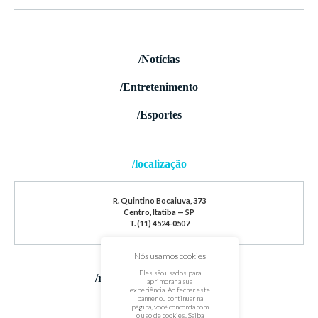
/Notícias
/Entretenimento
/Esportes
/localização
R. Quintino Bocaiuva, 373
Centro, Itatiba — SP
T. (11) 4524-0507
Nós usamos cookies
Eles são usados para
/redes sociais
aprimorar a sua
experiência. Ao fechar este
banner ou continuar na
página, você concorda com
o uso de cookies. Saiba