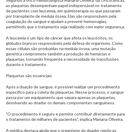
Segundo a onco-hematologista Mariana Oliveira, da Oncoclínicas,
as plaquetas desempenham papel indispensável no tratamento
de pacientes com leucemia, em quimioterapia ou que passaram
por transplante de medula óssea. Elas são responsáveis pela
coagulação do sangue e ajudam a prevenir hemorragias,
permitindo que o tratamento seja realizado com maior segurança.
A leucemia é um tipo de câncer que afeta os leucócitos, os
glóbulos brancos responsáveis pela defesa do organismo. Como
essas células são produzidas na medula óssea, uma mutação
genética compromete também a produção de hemácias e
plaquetas, tornando frequente a necessidade de transfusões
durante o tratamento.
Plaquetas são essenciais
Após a doação de sangue, é possível realizar um procedimento
específico para a coleta de plaquetas. Nesse processo, o sangue
passa por um equipamento que separa apenas as plaquetas,
devolvendo ao doador os demais componentes sanguíneos.
"O procedimento é seguro e permite contribuir diretamente para
o tratamento de milhares de pacientes", explica Mariana Oliveira.
A médica destaca ainda que o organismo do doador repõe as