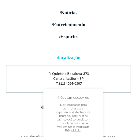
/Notícias
/Entretenimento
/Esportes
/localização
R. Quintino Bocaiuva, 373
Centro, Itatiba — SP
T. (11) 4524-0507
Nós usamos cookies
Eles são usados para
/redes sociais
aprimorar a sua
experiência. Ao fechar este
banner ou continuar na
página, você concorda com
o uso de cookies. Saiba
mais em nossa
Política de
Privacidade
.
Copyright© Jornal de Itatiba. Todos os direitos reservados.