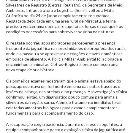
Silvestres de Registro (Cetras-Registro), da Secretaria de Meio
Ambiente, Infraestrutura e Logística (Semil), voltou à Mata
Atlântica no dia 24 de junho completamente recuperada.
Resgatada debilitada em uma área rural de Miracatu, a felina
precisou vencer uma doença, recuperar as forças e readquirir as
condições necessárias para sobreviver sozinha na natureza.
O resgate ocorreu após moradores perceberem a presença
frequente da jaguatirica nas proximidades de propriedades rurais,
onde ela passou a se aproximar de criações de aves domésticas
em busca de alimento. A Polícia Militar Ambiental foi acionada e
encaminhou o animal ao Cetras-Registro, onde começou uma
nova etapa de sua história.
Os primeiros exames mostraram que o animal estava abaixo do
peso, apresentava um ferimento em uma das patas traseiras e
lesões na cabeça, nas orelhas e no pescoço. A investigação clínica
confirmou, então, um diagnóstico pouco comum para animais
silvestres da região: sarna. Além do tratamento imediato, foram
coletadas amostras biológicas para exames complementares,
fundamentais para o acompanhamento do caso.
A recuperação exigiu paciência. Durante os meses seguintes, a
equipe acompanhou de perto a evolução clínica da jaguatirica até