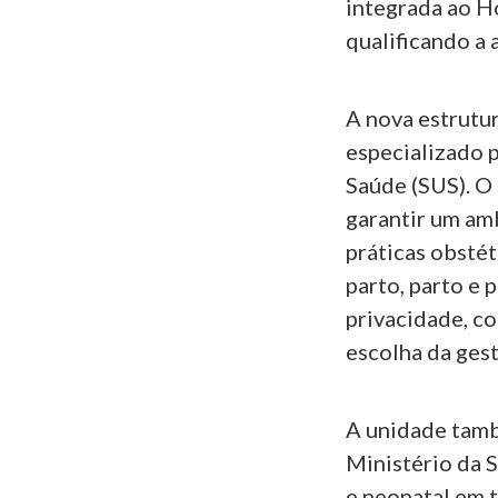
integrada ao Ho
qualificando a 
A nova estrutu
especializado p
Saúde (SUS). O
garantir um am
práticas obstét
parto, parto e
privacidade, c
escolha da ges
A unidade tamb
Ministério da S
e neonatal em t