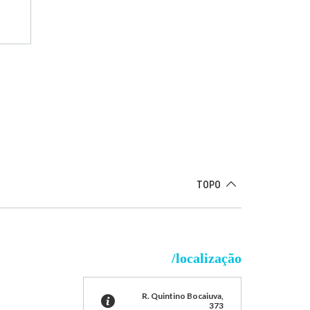
TOPO
/localização
R. Quintino Bocaiuva,
373