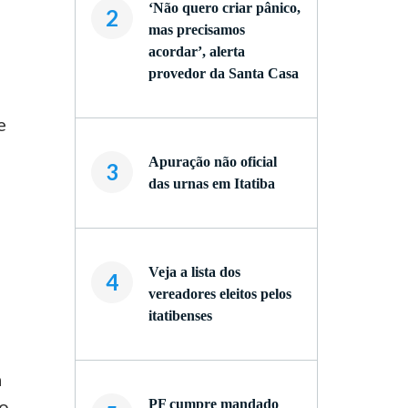
‘Não quero criar pânico,
2
mas precisamos
acordar’, alerta
provedor da Santa Casa
e
Apuração não oficial
3
das urnas em Itatiba
Veja a lista dos
4
vereadores eleitos pelos
itatibenses
a
to
PF cumpre mandado