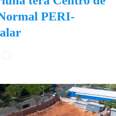
iúna terá Centro de
 Normal PERI-
alar