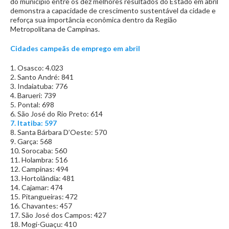
do município entre os dez melhores resultados do Estado em abril
demonstra a capacidade de crescimento sustentável da cidade e
reforça sua importância econômica dentro da Região
Metropolitana de Campinas.
Cidades campeãs de emprego em abril
1. Osasco: 4.023
2. Santo André: 841
3. Indaiatuba: 776
4. Barueri: 739
5. Pontal: 698
6. São José do Rio Preto: 614
7. Itatiba: 597
8. Santa Bárbara D’Oeste: 570
9. Garça: 568
10. Sorocaba: 560
11. Holambra: 516
12. Campinas: 494
13. Hortolândia: 481
14. Cajamar: 474
15. Pitangueiras: 472
16. Chavantes: 457
17. São José dos Campos: 427
18. Mogi-Guaçu: 410