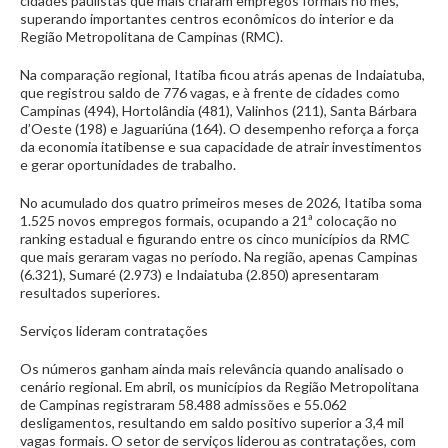
cidades paulistas que mais criaram empregos formais no mês,
superando importantes centros econômicos do interior e da
Região Metropolitana de Campinas (RMC).
Na comparação regional, Itatiba ficou atrás apenas de Indaiatuba,
que registrou saldo de 776 vagas, e à frente de cidades como
Campinas (494), Hortolândia (481), Valinhos (211), Santa Bárbara
d’Oeste (198) e Jaguariúna (164). O desempenho reforça a força
da economia itatibense e sua capacidade de atrair investimentos
e gerar oportunidades de trabalho.
No acumulado dos quatro primeiros meses de 2026, Itatiba soma
1.525 novos empregos formais, ocupando a 21ª colocação no
ranking estadual e figurando entre os cinco municípios da RMC
que mais geraram vagas no período. Na região, apenas Campinas
(6.321), Sumaré (2.973) e Indaiatuba (2.850) apresentaram
resultados superiores.
Serviços lideram contratações
Os números ganham ainda mais relevância quando analisado o
cenário regional. Em abril, os municípios da Região Metropolitana
de Campinas registraram 58.488 admissões e 55.062
desligamentos, resultando em saldo positivo superior a 3,4 mil
vagas formais. O setor de serviços liderou as contratações, com