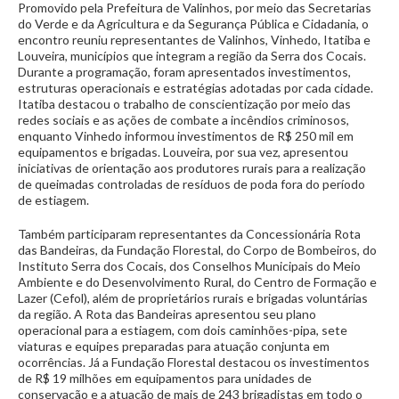
Promovido pela Prefeitura de Valinhos, por meio das Secretarias
do Verde e da Agricultura e da Segurança Pública e Cidadania, o
encontro reuniu representantes de Valinhos, Vinhedo, Itatiba e
Louveira, municípios que integram a região da Serra dos Cocais.
Durante a programação, foram apresentados investimentos,
estruturas operacionais e estratégias adotadas por cada cidade.
Itatiba destacou o trabalho de conscientização por meio das
redes sociais e as ações de combate a incêndios criminosos,
enquanto Vinhedo informou investimentos de R$ 250 mil em
equipamentos e brigadas. Louveira, por sua vez, apresentou
iniciativas de orientação aos produtores rurais para a realização
de queimadas controladas de resíduos de poda fora do período
de estiagem.
Também participaram representantes da Concessionária Rota
das Bandeiras, da Fundação Florestal, do Corpo de Bombeiros, do
Instituto Serra dos Cocais, dos Conselhos Municipais do Meio
Ambiente e do Desenvolvimento Rural, do Centro de Formação e
Lazer (Cefol), além de proprietários rurais e brigadas voluntárias
da região. A Rota das Bandeiras apresentou seu plano
operacional para a estiagem, com dois caminhões-pipa, sete
viaturas e equipes preparadas para atuação conjunta em
ocorrências. Já a Fundação Florestal destacou os investimentos
de R$ 19 milhões em equipamentos para unidades de
conservação e a atuação de mais de 243 brigadistas em todo o