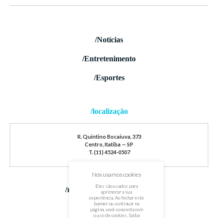
/Notícias
/Entretenimento
/Esportes
/localização
R. Quintino Bocaiuva, 373
Centro, Itatiba — SP
T. (11) 4524-0507
Nós usamos cookies
Eles são usados para
/redes sociais
aprimorar a sua
experiência. Ao fechar este
banner ou continuar na
página, você concorda com
o uso de cookies. Saiba