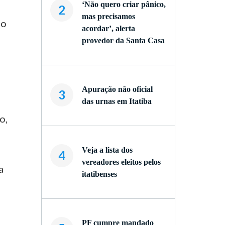
‘Não quero criar pânico,
2
mas precisamos
mo
acordar’, alerta
provedor da Santa Casa
Apuração não oficial
3
das urnas em Itatiba
o,
Veja a lista dos
4
vereadores eleitos pelos
a
itatibenses
PF cumpre mandado