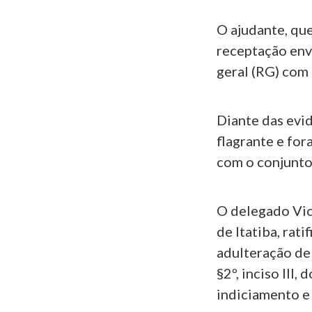
O ajudante, qu
receptação env
geral (RG) com 
Diante das evi
flagrante e fo
com o conjunto 
O delegado Vic
de Itatiba, rat
adulteração de 
§2º, inciso III
indiciamento e 