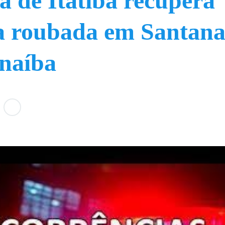
 de Itatiba recupera
a roubada em Santan
naíba