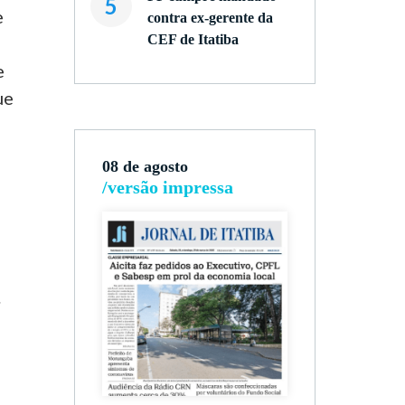
5
e
contra ex-gerente da
CEF de Itatiba
e
ue
08 de agosto
/versão impressa
.