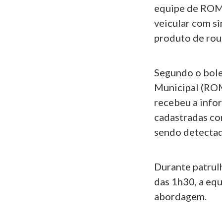
equipe de ROMU
veicular com s
produto de rou
Segundo o bole
Municipal (ROM
recebeu a info
cadastradas co
sendo detectad
Durante patrul
das 1h30, a equ
abordagem.