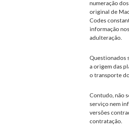
numeração dos
original de Ma
Codes constant
informação nos 
adulteração.
Questionados s
a origem das p
o transporte d
Contudo, não s
serviço nem in
versões contrad
contratação.