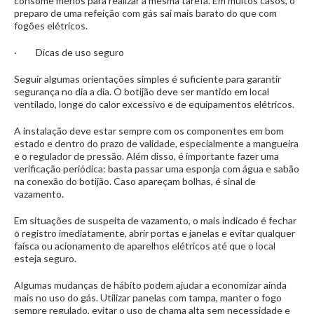
consome menos para realizar a mesma tarefa. Em muitos casos, o
preparo de uma refeição com gás sai mais barato do que com
fogões elétricos.
· Dicas de uso seguro
Seguir algumas orientações simples é suficiente para garantir
segurança no dia a dia. O botijão deve ser mantido em local
ventilado, longe do calor excessivo e de equipamentos elétricos.
A instalação deve estar sempre com os componentes em bom
estado e dentro do prazo de validade, especialmente a mangueira
e o regulador de pressão. Além disso, é importante fazer uma
verificação periódica: basta passar uma esponja com água e sabão
na conexão do botijão. Caso apareçam bolhas, é sinal de
vazamento.
Em situações de suspeita de vazamento, o mais indicado é fechar
o registro imediatamente, abrir portas e janelas e evitar qualquer
faísca ou acionamento de aparelhos elétricos até que o local
esteja seguro.
Algumas mudanças de hábito podem ajudar a economizar ainda
mais no uso do gás. Utilizar panelas com tampa, manter o fogo
sempre regulado, evitar o uso de chama alta sem necessidade e