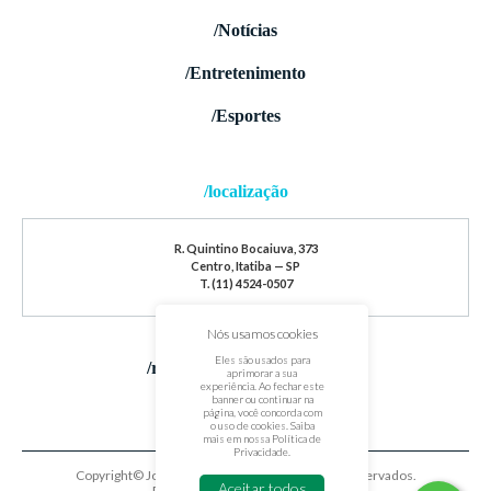
/Notícias
/Entretenimento
/Esportes
/localização
R. Quintino Bocaiuva, 373
Centro, Itatiba — SP
T. (11) 4524-0507
Nós usamos cookies
Eles são usados para
/redes sociais
aprimorar a sua
experiência. Ao fechar este
banner ou continuar na
página, você concorda com
o uso de cookies. Saiba
mais em nossa
Política de
Privacidade
.
Copyright© Jornal de Itatiba. Todos os direitos reservados.
Aceitar todos
Desenvolvido por
oxigenium.co