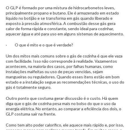
O GLP é formado por uma mistura de hidrocarbonetos leves,
principalmente propano e butano. Ele é armazenado em estado
líquido no botijão e se transforma em gás quando liberado e
exposto à pressão atmosférica. A combustão desse gás gera
calor de forma rápida e constante, sendo ideal para cozinhar,
aquecer água e até para uso em alguns sistemas de aquecimento.
· O que é mito e o que é verdade?
Um dos mitos mais comuns sobre o gás de cozinha é que ele vaza
com facilidade. Isso não corresponde à realidade. Vazamentos
acontecem, na maioria dos casos, por falhas humanas, como
instalações malfeitas ou uso de peças vencidas, sejam
mangueiras ou reguladores. Quando esses itens estão em bom
estado e a instalação segue as recomendações técnicas, o uso do
gás é totalmente seguro.
Outro ponto que costuma gerar discussão é o custo. Há quem
diga que o gás de cozinha pesa mais no bolso do que o uso da
energia elétrica. No entanto, ao comparar a eficiência dos dois, o
GLP costuma sair na frente.
Como tem alto poder calorífico, ele aquece mais rápido e, por isso,