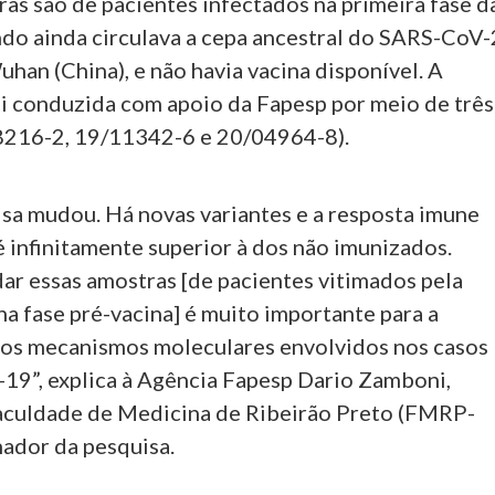
as são de pacientes infectados na primeira fase d
do ainda circulava a cepa ancestral do SARS-CoV-
uhan (China), e não havia vacina disponível. A
oi conduzida com apoio da Fapesp por meio de três
8216-2, 19/11342-6 e 20/04964-8).
isa mudou. Há novas variantes e a resposta imune
 infinitamente superior à dos não imunizados.
ar essas amostras [de pacientes vitimados pela
na fase pré-vacina] é muito importante para a
os mecanismos moleculares envolvidos nos casos
-19”, explica à Agência Fapesp Dario Zamboni,
aculdade de Medicina de Ribeirão Preto (FMRP-
ador da pesquisa.