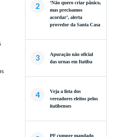
‘Não quero criar pânico,
2
mas precisamos
acordar’, alerta
provedor da Santa Casa
s
Apuração não oficial
3
das urnas em Itatiba
as
Veja a lista dos
4
vereadores eleitos pelos
itatibenses
PF cumpre mandado