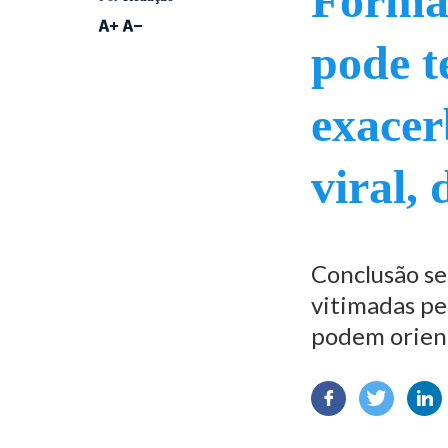
Forma
pode t
exacer
viral,
Conclusão se
vitimadas pe
podem orient