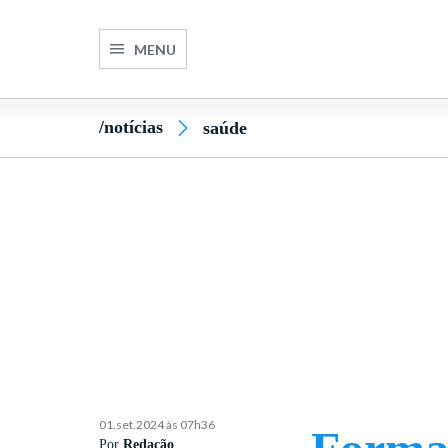
MENU
/notícias
saúde
01.set.2024 às 07h36
Por
Redação