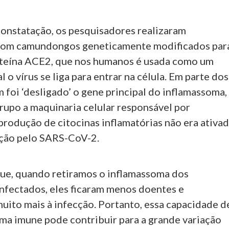
constatação, os pesquisadores realizaram
com camundongos geneticamente modificados par
oteína ACE2, que nos humanos é usada como um
l o vírus se liga para entrar na célula. Em parte dos
foi ‘desligado’ o gene principal do inflamassoma,
grupo a maquinaria celular responsável por
produção de citocinas inflamatórias não era ativa
cção pelo SARS-CoV-2.
e, quando retiramos o inflamassoma dos
fectados, eles ficaram menos doentes e
uito mais à infecção. Portanto, essa capacidade d
ema imune pode contribuir para a grande variação