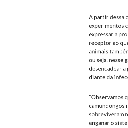
A partir dessa 
experimentos 
expressar a pr
receptor ao qua
animais também 
ou seja, nesse 
desencadear a 
diante da infe
“Observamos qu
camundongos in
sobreviveram m
enganar o sist