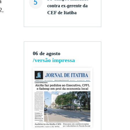
a
5
contra ex-gerente da
2,
CEF de Itatiba
06 de agosto
/versão impressa