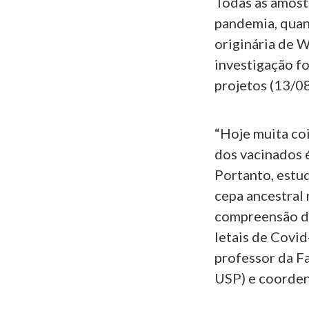
Todas as amostr
pandemia, quan
originária de W
investigação f
projetos (13/0
“Hoje muita co
dos vacinados é
Portanto, estud
cepa ancestral 
compreensão d
letais de Covid
professor da F
USP) e coorden