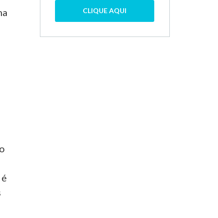
ma
CLIQUE AQUI
ão
e
 é
s