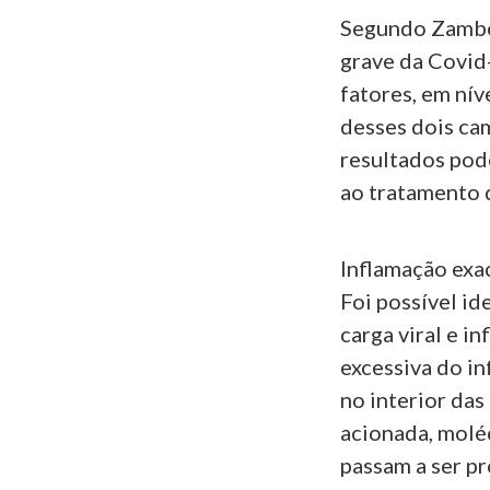
Segundo Zambon
grave da Covid-
fatores, em nív
desses dois cam
resultados pod
ao tratamento d
Inflamação exa
Foi possível id
carga viral e i
excessiva do i
no interior das
acionada, molé
passam a ser pr