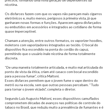
precoce, formando uma nova geração de dependentes da
nicotina.
Os disfarces fazem com que os vapes não pareçam mais cigarros
eletrônicos e, muito menos, perigosos à primeira vista, já que
ganharam novas formas e funções. Aparecem agora disfarçados
ou embutidos em acessórios e integrados ao cotidiano de forma
quase imperceptível.
Chamam a atenção, entre outros formatos, os vaporizer hoodies,
moletons com vaporizadores integrados ao tecido. O bocal do
dispositivo fica escondido na ponta do cordão do capuz,
permitindo que o usuário inale nicotina de forma totalmente
discreta.
“De uma maneira totalmente articulada, e muito mal articulada do
ponto de vista da ética, criam até casaco com bocal escondido
para a pessoa fumar”, critica Maltoni.
Esses disfarces permitem que o jovem fume o vape dentro do
metrô ou na escola, sem que outras pessoas percebam. “Tudo
para tornar o jovem viciado", completa o diretor.
Segundo Luiz Augusto Maltoni, esses dispositivos camuflados
comprometem décadas de avanços nas políticas de controle do
tabaco no Brasil, que reduziu muito a prevalência de fumantes e é